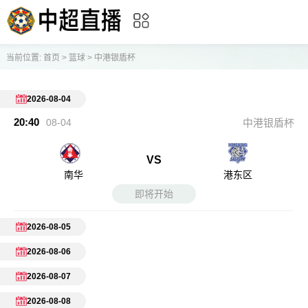
当前位置:
首页
>
篮球
>
中港银盾杯
2026-08-04
20:40
08-04
中港银盾杯
VS
南华
港东区
即将开始
2026-08-05
2026-08-06
2026-08-07
2026-08-08