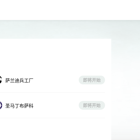
即将开始
萨兰迪兵工厂
即将开始
圣马丁布萨科