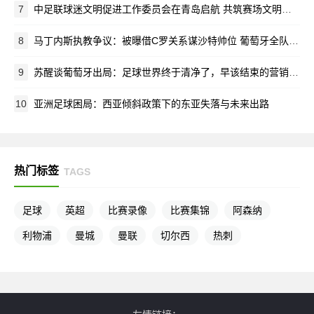
7
中足联球迷文明促进工作委员会在青岛启航 共筑赛场文明新生态
8
马丁内斯执教争议：被曝借C罗关系谋沙特帅位 葡萄牙全队离心离德
9
苏醒谈葡萄牙出局：足球世界终于清净了，早该结束的营销闹剧
10
亚洲足球困局：西亚倾斜政策下的东亚失落与未来出路
热门标签
TAGS
足球
英超
比赛录像
比赛集锦
阿森纳
利物浦
曼城
曼联
切尔西
热刺