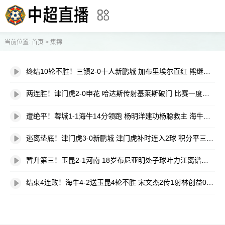
当前位置:
首页
>
集锦
终结10轮不胜！三镇2-0十人新鹏城 加布里埃尔直红 熊继政破门
两连胜！津门虎2-0申花 哈达斯传射基莱斯破门 比赛一度暂停1小时
遭绝平！蓉城1-1海牛14分领跑 杨明洋建功杨聪救主 海牛仍倒数第3
逃离垫底！津门虎3-0新鹏城 津门虎补时连入2球 积分平三镇升第15
暂升第三！玉昆2-1河南 18岁布尼亚明处子球叶力江离谱梦游送礼
结束4连败！海牛4-2送玉昆4轮不胜 宋文杰2传1射林创益0度角破门