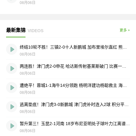
08月06日
最新集锦
VIDEOS
更多 +
终结10轮不胜！三镇2-0十人新鹏城 加布里埃尔直红 熊继政破门
08月06日
两连胜！津门虎2-0申花 哈达斯传射基莱斯破门 比赛一度暂停1小时
08月06日
遭绝平！蓉城1-1海牛14分领跑 杨明洋建功杨聪救主 海牛仍倒数第3
08月06日
逃离垫底！津门虎3-0新鹏城 津门虎补时连入2球 积分平三镇升第15
08月06日
暂升第三！玉昆2-1河南 18岁布尼亚明处子球叶力江离谱梦游送礼
08月06日