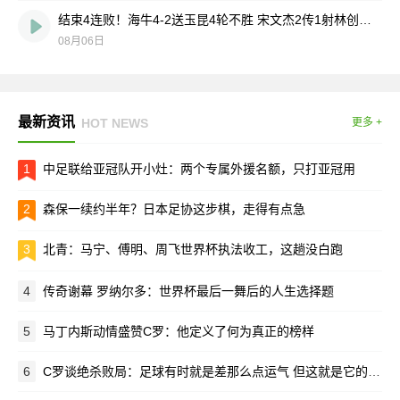
结束4连败！海牛4-2送玉昆4轮不胜 宋文杰2传1射林创益0度角破门
08月06日
最新资讯
HOT NEWS
更多 +
1
中足联给亚冠队开小灶：两个专属外援名额，只打亚冠用
2
森保一续约半年？日本足协这步棋，走得有点急
3
北青：马宁、傅明、周飞世界杯执法收工，这趟没白跑
4
传奇谢幕 罗纳尔多：世界杯最后一舞后的人生选择题
5
马丁内斯动情盛赞C罗：他定义了何为真正的榜样
6
C罗谈绝杀败局：足球有时就是差那么点运气 但这就是它的魅力所在