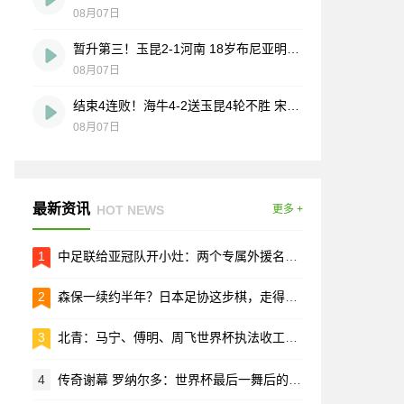
08月07日
暂升第三！玉昆2-1河南 18岁布尼亚明处子球叶力江离谱梦游送礼
08月07日
结束4连败！海牛4-2送玉昆4轮不胜 宋文杰2传1射林创益0度角破门
08月07日
最新资讯
HOT NEWS
更多 +
1
中足联给亚冠队开小灶：两个专属外援名额，只打亚冠用
2
森保一续约半年？日本足协这步棋，走得有点急
3
北青：马宁、傅明、周飞世界杯执法收工，这趟没白跑
4
传奇谢幕 罗纳尔多：世界杯最后一舞后的人生选择题