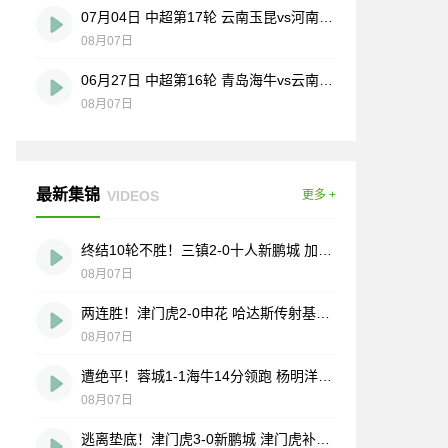
07月04日 中超第17轮 云南玉昆vs河南 全场录像
08月07日
06月27日 中超第16轮 青岛海牛vs云南玉昆 全场录像
08月07日
最新集锦
VIDEOS
更多 +
终结10轮不胜！三镇2-0十人新鹏城 加布里埃尔直红 熊继政破门
08月07日
两连胜！津门虎2-0申花 哈达斯传射基莱斯破门 比赛一度暂停1小时
08月07日
遭绝平！蓉城1-1海牛14分领跑 杨明洋建功杨聪救主 海牛仍倒数第3
08月07日
逃离垫底！津门虎3-0新鹏城 津门虎补时连入2球 积分平三镇升第15