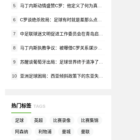
5
马丁内斯动情盛赞C罗：他定义了何为真正的榜样
6
C罗谈绝杀败局：足球有时就是差那么点运气 但这就是它的魅力所在
7
中足联球迷文明促进工作委员会在青岛启航 共筑赛场文明新生态
8
马丁内斯执教争议：被曝借C罗关系谋沙特帅位 葡萄牙全队离心离德
9
苏醒谈葡萄牙出局：足球世界终于清净了，早该结束的营销闹剧
10
亚洲足球困局：西亚倾斜政策下的东亚失落与未来出路
热门标签
TAGS
足球
英超
比赛录像
比赛集锦
阿森纳
利物浦
曼城
曼联