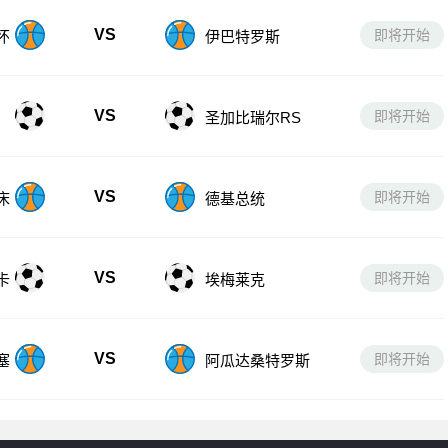
VS
即将开始
怀
伊巴特罗斯
VS
即将开始
利
圣加比瑞尔RS
VS
即将开始
床
德基总统
VS
即将开始
卡
埃梅莱克
VS
即将开始
塞
阿瓜达桑特罗斯