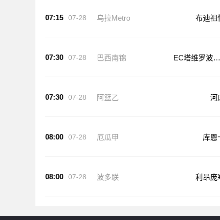
07:15
07-28
乌拉Metro
布迪祖
07:30
07-28
巴西南锦
EC塔维罗波
斯
07:30
07-28
阿篮乙
河
08:00
07-28
厄瓜甲
库恩
08:00
07-28
波多联
利昂庞