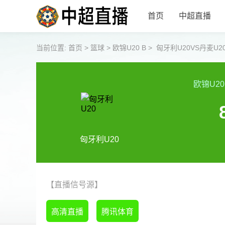
首页
中超直播
当前位置:
首页
>
篮球
>
欧锦U20 B
>
匈牙利U20VS丹麦U2
欧锦U20
匈牙利U20
【直播信号源】
高清直播
腾讯体育