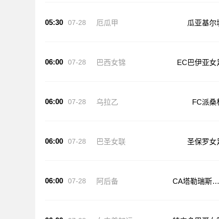
05:30
07-28
厄瓜甲
瓜亚基尔
06:00
07-28
巴西女锦
EC巴伊亚女
06:00
07-28
乌拉乙
FC派桑
06:00
07-28
巴圣女联
圣保罗女
06:00
07-28
阿后备
CA塔勒瑞斯
备队