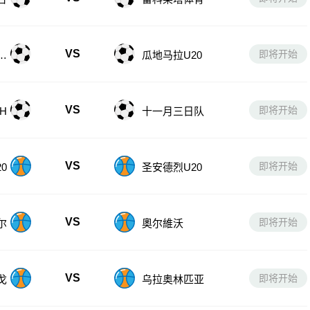
VS
即将开始
达
瓜地马拉U20
VS
即将开始
H
十一月三日队
VS
即将开始
0
圣安德烈U20
VS
即将开始
尔
奧尔維沃
VS
即将开始
戈
乌拉奥林匹亚