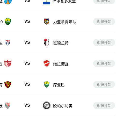
VS
即将开始
篮
萨尔瓦多女篮
VS
即将开始
0
力亚拿青年队
VS
即将开始
迪
班德兰特
VS
即将开始
西
维拉诺瓦
VS
即将开始
育
库亚巴
VS
即将开始
技
欧帕尔利奥