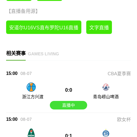
【直播备用源】
安道尔U16VS直布罗陀U16直播
文字直播
相关赛事
GAMES LIVING
15:00
08-07
CBA夏季赛
0:0
浙江方兴渡
青岛崂山啤酒
直播中
15:00
08-07
欧女杯
0:1