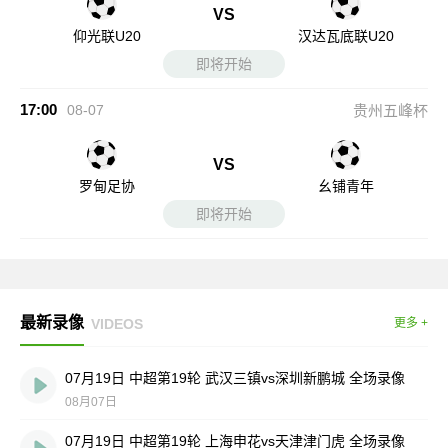
VS
仰光联U20
汉达瓦底联U20
即将开始
17:00
08-07
贵州五峰杯
VS
罗甸足协
幺铺青年
即将开始
最新录像
VIDEOS
更多 +
07月19日 中超第19轮 武汉三镇vs深圳新鹏城 全场录像
08月07日
07月19日 中超第19轮 上海申花vs天津津门虎 全场录像