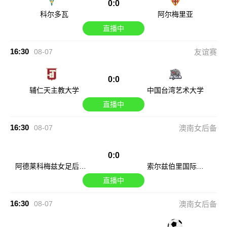
0:0
科尔多瓦
阿尔梅里亚
直播中
16:30
08-07
友谊赛
0:0
辅仁天主教大学
中国台湾艺术大学
直播中
16:30
08-07
澳南女后备
0:0
阿德莱科梅兹女足后备
索尔兹伯里国际女
队
足后备队
直播中
16:30
08-07
澳南女后备