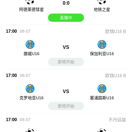
0:0
阿德莱德彗星
地铁之星
直播中
17:00
08-07
欧锦U16 B
VS
挪威U16
保加利亚U16
即将开始
17:00
08-07
欧锦U16 B
VS
克罗地亚U16
塞浦路斯U16
即将开始
17:00
08-07
不丹廷联