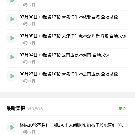
08月07日
07月06日 中超第17轮 青岛海牛vs成都蓉城 全场录像
08月07日
07月05日 中超第17轮 天津津门虎vs深圳新鹏城 全场录像
08月07日
07月04日 中超第17轮 云南玉昆vs河南 全场录像
08月07日
06月27日 中超第16轮 青岛海牛vs云南玉昆 全场录像
08月07日
最新集锦
VIDEOS
更多 +
终结10轮不胜！三镇2-0十人新鹏城 加布里埃尔直红 熊继政破门
08月07日