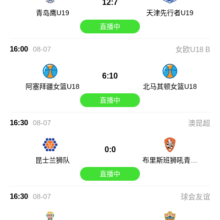
12:7
青岛鹰U19
天津先行者U19
直播中
16:00
08-07
女欧U18 B
6:10
阿塞拜疆女篮U18
北马其顿女篮U18
直播中
16:30
08-07
澳昆超
0:0
昆士兰狮队
布里斯班狮吼青年
队
直播中
16:30
08-07
球会友谊