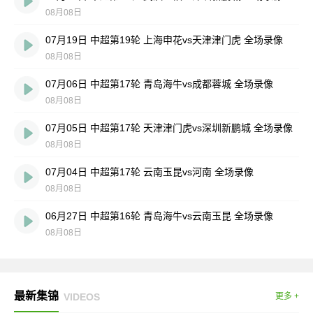
08月08日
07月19日 中超第19轮 上海申花vs天津津门虎 全场录像
08月08日
07月06日 中超第17轮 青岛海牛vs成都蓉城 全场录像
08月08日
07月05日 中超第17轮 天津津门虎vs深圳新鹏城 全场录像
08月08日
07月04日 中超第17轮 云南玉昆vs河南 全场录像
08月08日
06月27日 中超第16轮 青岛海牛vs云南玉昆 全场录像
08月08日
最新集锦
VIDEOS
更多 +