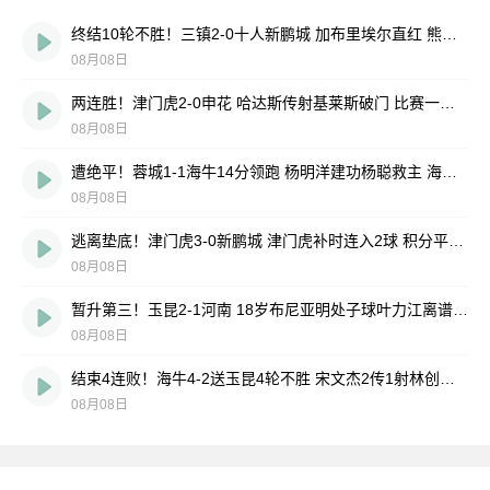
终结10轮不胜！三镇2-0十人新鹏城 加布里埃尔直红 熊继政破门
08月08日
两连胜！津门虎2-0申花 哈达斯传射基莱斯破门 比赛一度暂停1小时
08月08日
遭绝平！蓉城1-1海牛14分领跑 杨明洋建功杨聪救主 海牛仍倒数第3
08月08日
逃离垫底！津门虎3-0新鹏城 津门虎补时连入2球 积分平三镇升第15
08月08日
暂升第三！玉昆2-1河南 18岁布尼亚明处子球叶力江离谱梦游送礼
08月08日
结束4连败！海牛4-2送玉昆4轮不胜 宋文杰2传1射林创益0度角破门
08月08日