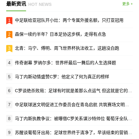
最新资讯
HOT NEWS
更多 +
1
中足联给亚冠队开小灶：两个专属外援名额，只打亚冠用
2
森保一续约半年？日本足协这步棋，走得有点急
3
北青：马宁、傅明、周飞世界杯执法收工，这趟没白跑
4
传奇谢幕 罗纳尔多：世界杯最后一舞后的人生选择题
5
马丁内斯动情盛赞C罗：他定义了何为真正的榜样
6
C罗谈绝杀败局：足球有时就是差那么点运气 但这就是它的魅力所在
7
中足联球迷文明促进工作委员会在青岛启航 共筑赛场文明新生态
8
马丁内斯执教争议：被曝借C罗关系谋沙特帅位 葡萄牙全队离心离德
9
苏醒谈葡萄牙出局：足球世界终于清净了，早该结束的营销闹剧