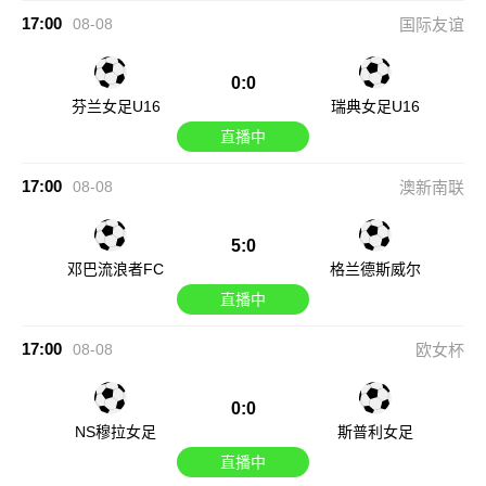
17:00
08-08
国际友谊
0:0
芬兰女足U16
瑞典女足U16
直播中
17:00
08-08
澳新南联
5:0
邓巴流浪者FC
格兰德斯威尔
直播中
17:00
08-08
欧女杯
0:0
NS穆拉女足
斯普利女足
直播中