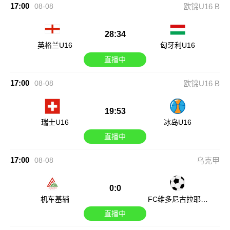
17:00
08-08
欧锦U16 B
28:34
英格兰U16
匈牙利U16
直播中
17:00
08-08
欧锦U16 B
19:53
瑞士U16
冰岛U16
直播中
17:00
08-08
乌克甲
0:0
机车基辅
FC维多尼古拉耶夫
卡
直播中