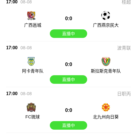
17:00
08-08
桂超
0:0
广西邕城
广西燕京民大
直播中
17:00
08-08
波青联
0:0
阿卡青年队
斯拉斯克青年队
直播中
17:00
08-08
日职丙
0:0
FC琉球
北九州向日葵
直播中