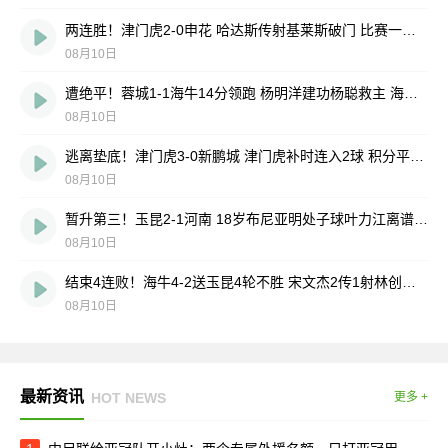
两连胜！津门虎2-0申花 哈达斯传射基莱斯破门 比赛一度暂停1小时
08月10日
遭绝平！蓉城1-1海牛14分领跑 杨明洋建功杨聪救主 海牛仍倒数第3
08月10日
逃离垫底！津门虎3-0新鹏城 津门虎补时连入2球 积分平三镇升第15
08月10日
暂升第三！玉昆2-1河南 18岁布尼亚明处子球叶力江离谱梦游送礼
08月10日
结束4连败！海牛4-2送玉昆4轮不胜 宋文杰2传1射林创益0度角破门
08月10日
最新资讯
HOT NEWS
更多 +