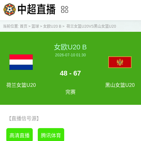
当前位置:
首页
>
篮球
>
女欧U20 B
>
荷兰女篮U20VS黑山女篮U20
女欧U20 B
2026-07-10 01:30
48 - 67
荷兰女篮U20
黑山女篮U20
完赛
【直播信号源】
高清直播
腾讯体育