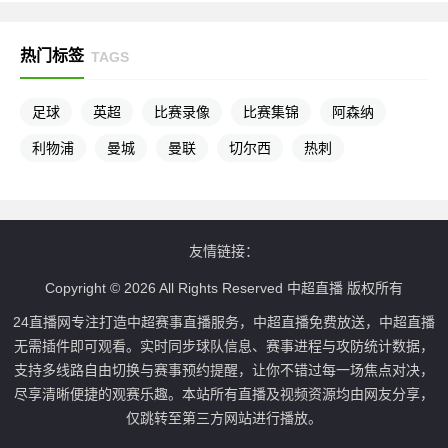
热门标签
TAGS
足球
英超
比赛录像
比赛集锦
阿森纳
利物浦
曼城
曼联
切尔西
热刺
友情链接：
Copyright © 2026 All Rights Reserved 中超直播 版权所有
24直播网专注打造中超赛事直播服务，中超直播免费放送，中超直播
无需插件即可观看。实时同步球队信息、赛事进程与攻防统计数据，
支持多线路自由切换与赛事预约提醒，让你不错过每一场焦点对决，
尽享清晰便捷的观赛乐趣。本站所有直播及视频资源均由网友分享，
仅跳转至第三方网站进行播放。