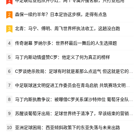
1
中足联给亚冠队开小灶：两个专属外援名额，只打亚冠用
2
森保一续约半年？日本足协这步棋，走得有点急
3
北青：马宁、傅明、周飞世界杯执法收工，这趟没白跑
4
传奇谢幕 罗纳尔多：世界杯最后一舞后的人生选择题
5
马丁内斯动情盛赞C罗：他定义了何为真正的榜样
6
C罗谈绝杀败局：足球有时就是差那么点运气 但这就是它的魅力所在
7
中足联球迷文明促进工作委员会在青岛启航 共筑赛场文明新生态
8
马丁内斯执教争议：被曝借C罗关系谋沙特帅位 葡萄牙全队离心离德
9
苏醒谈葡萄牙出局：足球世界终于清净了，早该结束的营销闹剧
10
亚洲足球困局：西亚倾斜政策下的东亚失落与未来出路