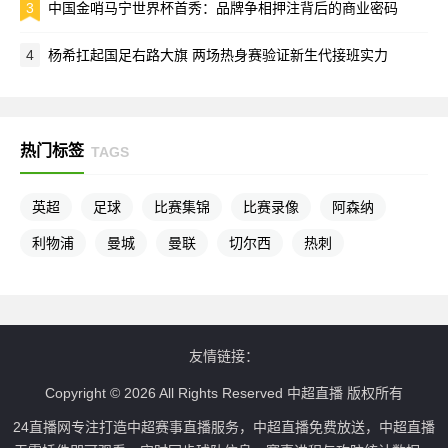
3
中国金哨马宁世界杯首秀：品牌争相押注背后的商业密码
4
杨希扛起国足右路大旗 两场热身赛验证新生代接班实力
热门标签
TAGS
英超
足球
比赛集锦
比赛录像
阿森纳
利物浦
曼城
曼联
切尔西
热刺
友情链接：
Copyright © 2026 All Rights Reserved 中超直播 版权所有
24直播网专注打造中超赛事直播服务，中超直播免费放送，中超直播