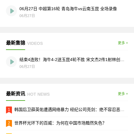
06月27日 中超第16轮 青岛海牛vs云南玉昆 全场录像
06月27日
最新集锦
VIDEOS
更多 +
结束4连败！海牛4-2送玉昆4轮不胜 宋文杰2传1射林创益0度角破门
06月27日
最新资讯
HOT NEWS
更多 +
1
韩国后卫薛英佑遭遇网络暴力 经纪公司亮剑：绝不容忍恶意攻击
2
世界杯光环下的百威：为何在中国市场黯然失色？