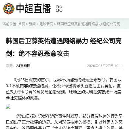
当前位置:
首页
>
新闻
>
足球新闻
>
韩国后卫薛英佑遭遇网络暴力 经纪公司亮剑：绝不容忍恶意攻击
韩国后卫薛英佑遭遇网络暴力 经纪公司亮
剑：绝不容忍恶意攻击
来源：
24直播网
2026年06月27日 10:11
6月25日深夜的首尔，世界杯小组赛的硝烟还未散尽。韩国队
0-1不敌南非的苦涩结局，让不少球迷将矛头直指后卫薛英佑。这
位效力于K联赛的球员恐怕没想到，球场上的失利竟演变成一场席
卷社交媒体的风暴。
《釜山日报》记者在追踪事件时发现，部分极端球迷的行为早
已超出了正常批评的边界。从对球员技术的指摘，到对其家人的恶
意中伤，这场网络暴力正以惊人的速度蔓延。更令人揪心的是，某