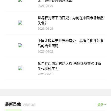
剑：绝不容忍恶意攻击
2026-06-27
世界杯光环下的百威：为何在中国市场黯然
失色？
2026-06-26
中国金哨马宁世界杯首秀：品牌争相押注背
后的商业密码
2026-06-21
杨希扛起国足右路大旗 两场热身赛验证新
生代接班实力
2026-06-15
最新录像
VIDEOS
更多 +