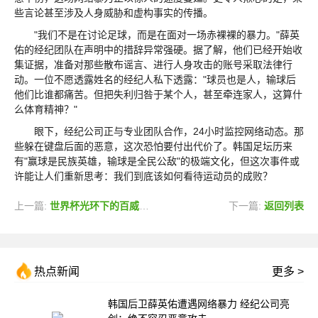
些言论甚至涉及人身威胁和虚构事实的传播。
"我们不是在讨论足球，而是在面对一场赤裸裸的暴力。"薛英
佑的经纪团队在声明中的措辞异常强硬。据了解，他们已经开始收
集证据，准备对那些散布谣言、进行人身攻击的账号采取法律行
动。一位不愿透露姓名的经纪人私下透露："球员也是人，输球后
他们比谁都痛苦。但把失利归咎于某个人，甚至牵连家人，这算什
么体育精神？"
眼下，经纪公司正与专业团队合作，24小时监控网络动态。那
些躲在键盘后面的恶意，这次恐怕要付出代价了。韩国足坛历来
有"赢球是民族英雄，输球是全民公敌"的极端文化，但这次事件或
许能让人们重新思考：我们到底该如何看待运动员的成败？
上一篇:
世界杯光环下的百威：为何在中国市场黯然失色？
下一篇:
返回列表
热点新闻
更多 >
韩国后卫薛英佑遭遇网络暴力 经纪公司亮