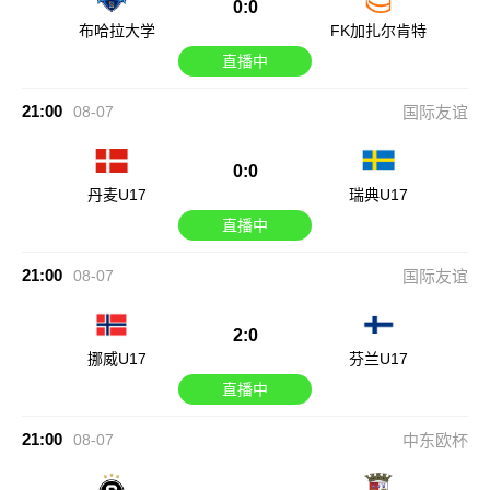
0:0
布哈拉大学
FK加扎尔肯特
直播中
21:00
08-07
国际友谊
0:0
丹麦U17
瑞典U17
直播中
21:00
08-07
国际友谊
2:0
挪威U17
芬兰U17
直播中
21:00
08-07
中东欧杯