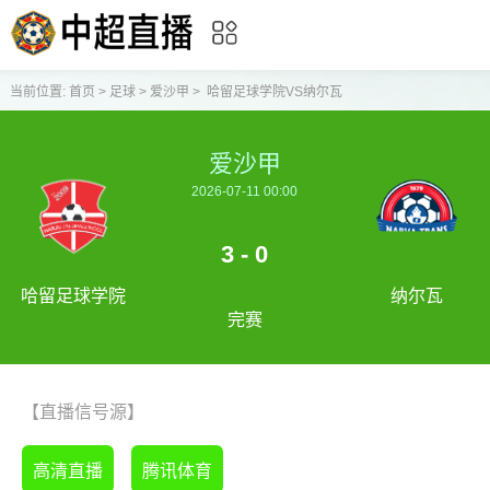
当前位置:
首页
>
足球
>
爱沙甲
>
哈留足球学院VS纳尔瓦
爱沙甲
2026-07-11 00:00
3 - 0
哈留足球学院
纳尔瓦
完赛
【直播信号源】
高清直播
腾讯体育