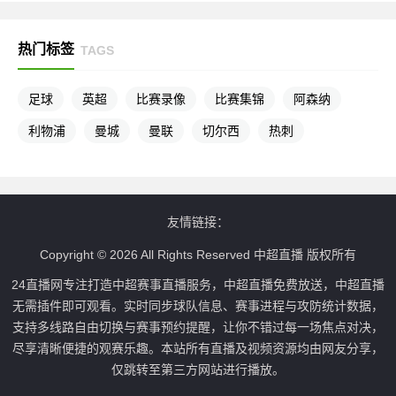
热门标签
TAGS
足球
英超
比赛录像
比赛集锦
阿森纳
利物浦
曼城
曼联
切尔西
热刺
友情链接：
Copyright © 2026 All Rights Reserved 中超直播 版权所有
24直播网专注打造中超赛事直播服务，中超直播免费放送，中超直播
无需插件即可观看。实时同步球队信息、赛事进程与攻防统计数据，
支持多线路自由切换与赛事预约提醒，让你不错过每一场焦点对决，
尽享清晰便捷的观赛乐趣。本站所有直播及视频资源均由网友分享，
仅跳转至第三方网站进行播放。