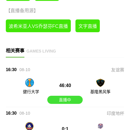
【直播备用源】
波希米亚人VS乔瑟芬FC直播
文字直播
相关赛事
GAMES LIVING
16:30
08-10
友谊赛
46:40
健行大学
基隆黑风筝
直播中
16:30
08-10
印度地杯
0:1