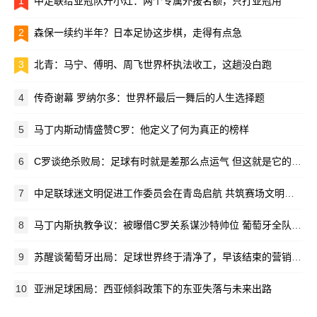
1
中足联给亚冠队开小灶：两个专属外援名额，只打亚冠用
2
森保一续约半年？日本足协这步棋，走得有点急
3
北青：马宁、傅明、周飞世界杯执法收工，这趟没白跑
4
传奇谢幕 罗纳尔多：世界杯最后一舞后的人生选择题
5
马丁内斯动情盛赞C罗：他定义了何为真正的榜样
6
C罗谈绝杀败局：足球有时就是差那么点运气 但这就是它的魅力所在
7
中足联球迷文明促进工作委员会在青岛启航 共筑赛场文明新生态
8
马丁内斯执教争议：被曝借C罗关系谋沙特帅位 葡萄牙全队离心离德
9
苏醒谈葡萄牙出局：足球世界终于清净了，早该结束的营销闹剧
10
亚洲足球困局：西亚倾斜政策下的东亚失落与未来出路