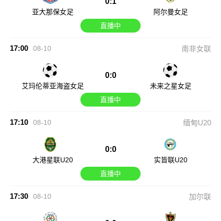
0:1
亚大那保女足
阿尔曼女足
直播中
17:00
08-10
南非女联
0:0
艾玛伦蒂亚海盗女足
未来之星女足
直播中
17:10
08-10
缅甸U20
0:0
大港星联U20
实皆联U20
直播中
17:30
08-10
加尔联