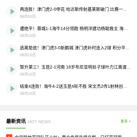
两连胜！津门虎2-0申花 哈达斯传射基莱斯破门 比赛一度暂停1小时
08月10日
遭绝平！蓉城1-1海牛14分领跑 杨明洋建功杨聪救主 海牛仍倒数第3
08月10日
逃离垫底！津门虎3-0新鹏城 津门虎补时连入2球 积分平三镇升第15
08月10日
暂升第三！玉昆2-1河南 18岁布尼亚明处子球叶力江离谱梦游送礼
08月10日
结束4连败！海牛4-2送玉昆4轮不胜 宋文杰2传1射林创益0度角破门
08月10日
最新资讯
HOT NEWS
更多 +