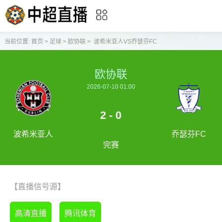
当前位置:
首页
>
足球
>
欧协联
>
波希米亚人VS乔瑟芬FC
欧协联
2026-07-10 01:00
2 - 0
波希米亚人
乔瑟芬FC
完赛
【直播信号源】
高清直播
腾讯体育