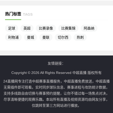
热门标签
TAGS
足球
英超
比赛录像
比赛集锦
阿森纳
利物浦
曼城
曼联
切尔西
热刺
友情链接：
Copyright © 2026 All Rights Reserved 中超直播 版权所有
24直播网专注打造中超赛事直播服务，中超直播免费放送，中超直播
无需插件即可观看。实时同步球队信息、赛事进程与攻防统计数据，
支持多线路自由切换与赛事预约提醒，让你不错过每一场焦点对决，
尽享清晰便捷的观赛乐趣。本站所有直播及视频资源均由网友分享，
仅跳转至第三方网站进行播放。