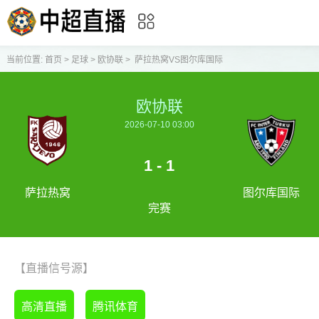
当前位置:
首页
>
足球
>
欧协联
>
萨拉热窝VS图尔库国际
欧协联
2026-07-10 03:00
1 - 1
萨拉热窝
图尔库国际
完赛
【直播信号源】
高清直播
腾讯体育