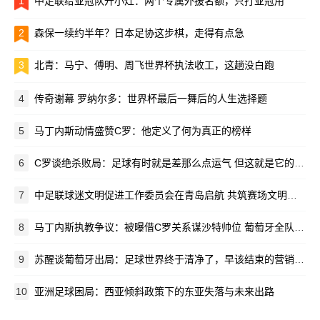
1
中足联给亚冠队开小灶：两个专属外援名额，只打亚冠用
2
森保一续约半年？日本足协这步棋，走得有点急
3
北青：马宁、傅明、周飞世界杯执法收工，这趟没白跑
4
传奇谢幕 罗纳尔多：世界杯最后一舞后的人生选择题
5
马丁内斯动情盛赞C罗：他定义了何为真正的榜样
6
C罗谈绝杀败局：足球有时就是差那么点运气 但这就是它的魅力所在
7
中足联球迷文明促进工作委员会在青岛启航 共筑赛场文明新生态
8
马丁内斯执教争议：被曝借C罗关系谋沙特帅位 葡萄牙全队离心离德
9
苏醒谈葡萄牙出局：足球世界终于清净了，早该结束的营销闹剧
10
亚洲足球困局：西亚倾斜政策下的东亚失落与未来出路