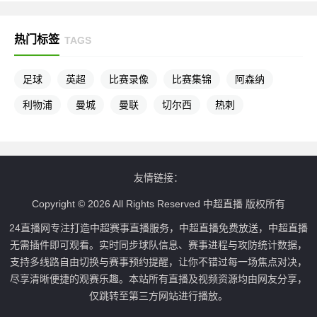
热门标签
TAGS
足球
英超
比赛录像
比赛集锦
阿森纳
利物浦
曼城
曼联
切尔西
热刺
友情链接：
Copyright © 2026 All Rights Reserved 中超直播 版权所有
24直播网专注打造中超赛事直播服务，中超直播免费放送，中超直播
无需插件即可观看。实时同步球队信息、赛事进程与攻防统计数据，
支持多线路自由切换与赛事预约提醒，让你不错过每一场焦点对决，
尽享清晰便捷的观赛乐趣。本站所有直播及视频资源均由网友分享，
仅跳转至第三方网站进行播放。