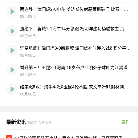
两连胜！津门虎2-0申花 哈达斯传射基莱斯破门 比赛一度暂停1小时
08月08日
遭绝平！蓉城1-1海牛14分领跑 杨明洋建功杨聪救主 海牛仍倒数第3
08月08日
逃离垫底！津门虎3-0新鹏城 津门虎补时连入2球 积分平三镇升第15
08月08日
暂升第三！玉昆2-1河南 18岁布尼亚明处子球叶力江离谱梦游送礼
08月08日
结束4连败！海牛4-2送玉昆4轮不胜 宋文杰2传1射林创益0度角破门
08月08日
最新资讯
HOT NEWS
更多 +