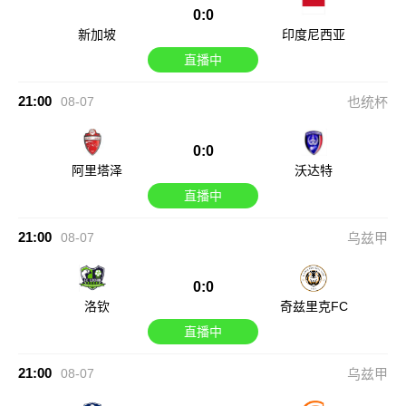
0:0
新加坡
印度尼西亚
直播中
21:00
08-07
也统杯
0:0
阿里塔泽
沃达特
直播中
21:00
08-07
乌兹甲
0:0
洛钦
奇兹里克FC
直播中
21:00
08-07
乌兹甲