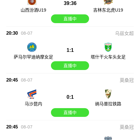
39:36
山西汾酒U19
吉林东北虎U19
直播中
20:30
08-07
乌兹女超
1:1
萨马尔罕迪纳摩女足
塔什干火车头女足
直播中
20:45
08-07
莫桑冠
0:1
马沙昆内
纳马普拉铁路
直播中
20:45
08-07
莫桑冠