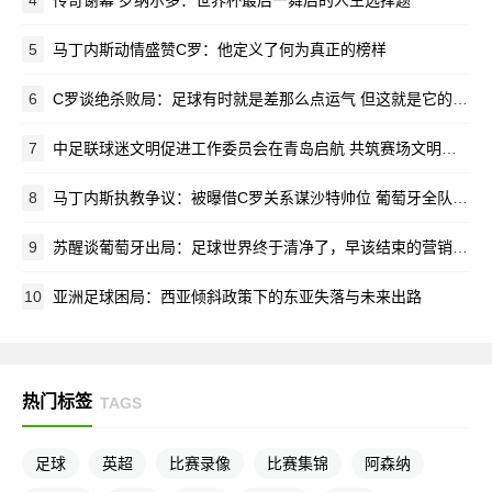
4
传奇谢幕 罗纳尔多：世界杯最后一舞后的人生选择题
5
马丁内斯动情盛赞C罗：他定义了何为真正的榜样
6
C罗谈绝杀败局：足球有时就是差那么点运气 但这就是它的魅力所在
7
中足联球迷文明促进工作委员会在青岛启航 共筑赛场文明新生态
8
马丁内斯执教争议：被曝借C罗关系谋沙特帅位 葡萄牙全队离心离德
9
苏醒谈葡萄牙出局：足球世界终于清净了，早该结束的营销闹剧
10
亚洲足球困局：西亚倾斜政策下的东亚失落与未来出路
热门标签
TAGS
足球
英超
比赛录像
比赛集锦
阿森纳