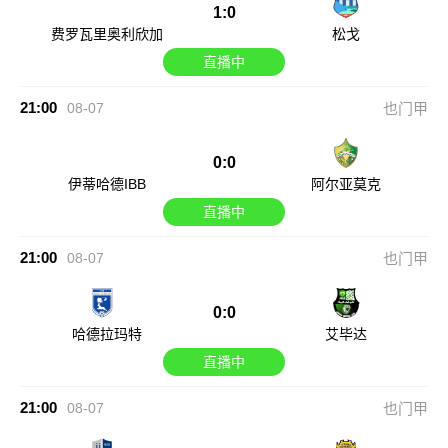
1:0
费罗瓦里奥利欣加
松戈
直播中
21:00
08-07
也门甲
0:0
伊蒂哈德IBB
阿尔亚莫克
直播中
21:00
08-07
也门甲
0:0
哈德拉玛特
艾毕达
直播中
21:00
08-07
也门甲