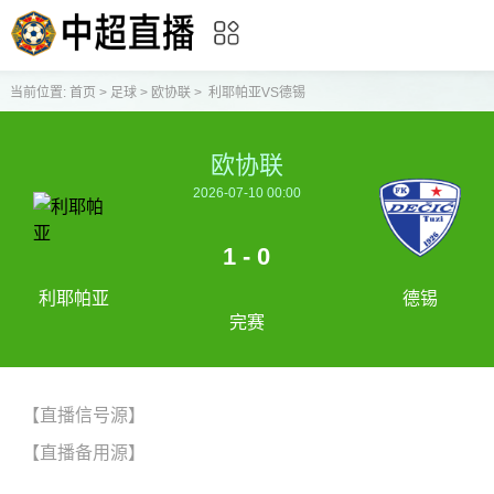
当前位置:
首页
>
足球
>
欧协联
>
利耶帕亚VS德锡
欧协联
2026-07-10 00:00
1 - 0
利耶帕亚
德锡
完赛
【直播信号源】
【直播备用源】