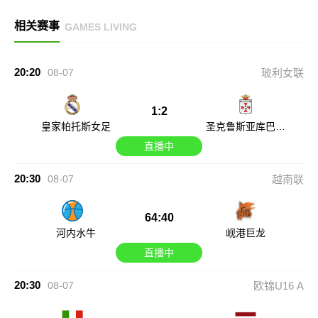
相关赛事
GAMES LIVING
20:20
08-07
玻利女联
1:2
皇家帕托斯女足
圣克鲁斯亚库巴女
足
直播中
20:30
08-07
越南联
64:40
河内水牛
岘港巨龙
直播中
20:30
08-07
欧锦U16 A