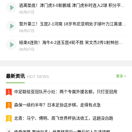
逃离垫底！津门虎3-0新鹏城 津门虎补时连入2球 积分平三镇升第15
08月07日
暂升第三！玉昆2-1河南 18岁布尼亚明处子球叶力江离谱梦游送礼
08月07日
结束4连败！海牛4-2送玉昆4轮不胜 宋文杰2传1射林创益0度角破门
08月07日
最新资讯
HOT NEWS
更多 +
1
中足联给亚冠队开小灶：两个专属外援名额，只打亚冠用
2
森保一续约半年？日本足协这步棋，走得有点急
3
北青：马宁、傅明、周飞世界杯执法收工，这趟没白跑