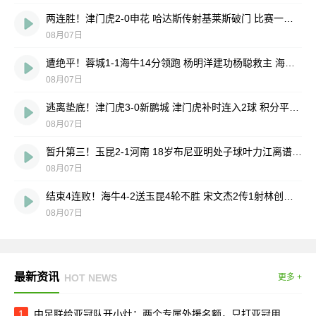
两连胜！津门虎2-0申花 哈达斯传射基莱斯破门 比赛一度暂停1小时
08月07日
遭绝平！蓉城1-1海牛14分领跑 杨明洋建功杨聪救主 海牛仍倒数第3
08月07日
逃离垫底！津门虎3-0新鹏城 津门虎补时连入2球 积分平三镇升第15
08月07日
暂升第三！玉昆2-1河南 18岁布尼亚明处子球叶力江离谱梦游送礼
08月07日
结束4连败！海牛4-2送玉昆4轮不胜 宋文杰2传1射林创益0度角破门
08月07日
最新资讯
HOT NEWS
更多 +
1
中足联给亚冠队开小灶：两个专属外援名额，只打亚冠用