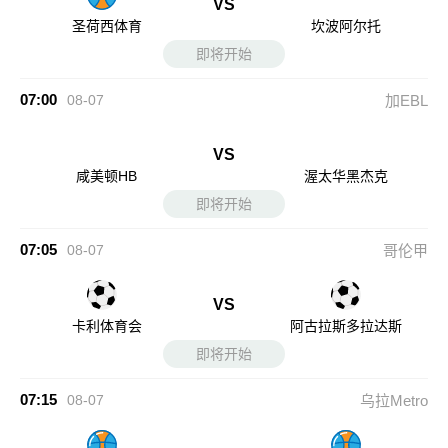
VS
圣荷西体育
坎波阿尔托
即将开始
07:00
08-07
加EBL
VS
咸美顿HB
渥太华黑杰克
即将开始
07:05
08-07
哥伦甲
VS
卡利体育会
阿古拉斯多拉达斯
即将开始
07:15
08-07
乌拉Metro