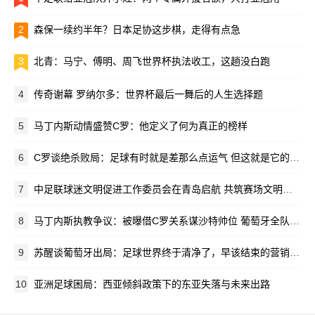
2
森保一续约半年？日本足协这步棋，走得有点急
3
北青：马宁、傅明、周飞世界杯执法收工，这趟没白跑
4
传奇谢幕 罗纳尔多：世界杯最后一舞后的人生选择题
5
马丁内斯动情盛赞C罗：他定义了何为真正的榜样
6
C罗谈绝杀败局：足球有时就是差那么点运气 但这就是它的魅力所在
7
中足联球迷文明促进工作委员会在青岛启航 共筑赛场文明新生态
8
马丁内斯执教争议：被曝借C罗关系谋沙特帅位 葡萄牙全队离心离德
9
苏醒谈葡萄牙出局：足球世界终于清净了，早该结束的营销闹剧
10
亚洲足球困局：西亚倾斜政策下的东亚失落与未来出路