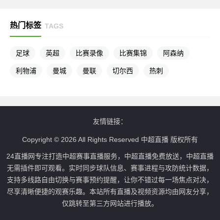
热门标签
TAGS
足球
英超
比赛录像
比赛集锦
阿森纳
利物浦
曼城
曼联
切尔西
热刺
友情链接：
Copyright © 2026 All Rights Reserved 中超直播 版权所有
24直播网专注打造中超赛事直播服务，中超直播免费放送，中超直播
无需插件即可观看。实时同步球队信息、赛事进程与攻防统计数据，
支持多线路自由切换与赛事预约提醒，让你不错过每一场焦点对决，
尽享清晰便捷的观赛乐趣。本站所有直播及视频资源均由网友分享，
仅跳转至第三方网站进行播放。