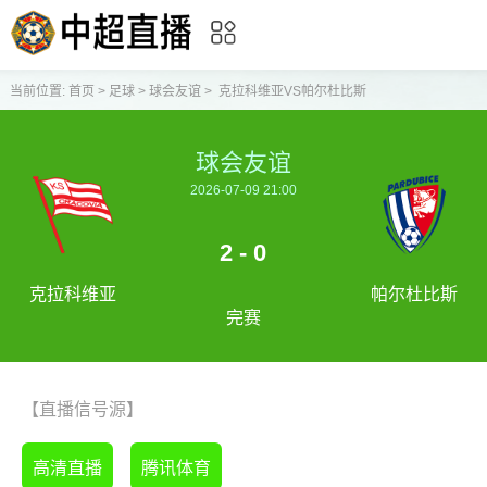
当前位置:
首页
>
足球
>
球会友谊
>
克拉科维亚VS帕尔杜比斯
球会友谊
2026-07-09 21:00
2 - 0
克拉科维亚
帕尔杜比斯
完赛
【直播信号源】
高清直播
腾讯体育