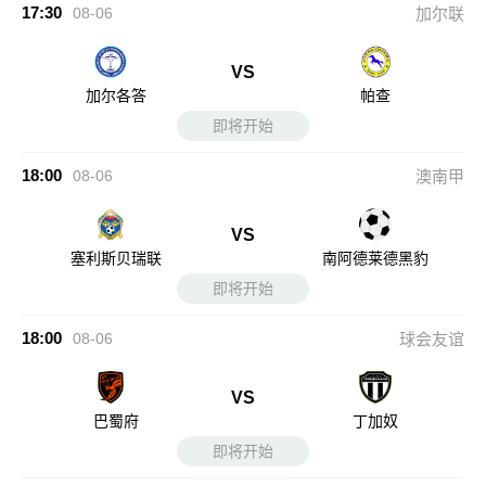
17:30
08-06
加尔联
VS
加尔各答
帕查
即将开始
18:00
08-06
澳南甲
VS
塞利斯贝瑞联
南阿德莱德黑豹
即将开始
18:00
08-06
球会友谊
VS
巴蜀府
丁加奴
即将开始