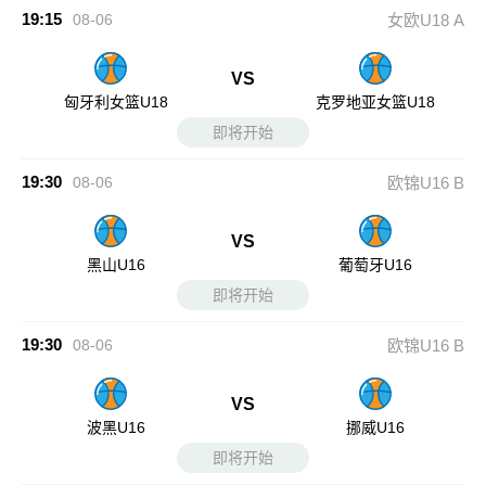
19:15
08-06
女欧U18 A
VS
匈牙利女篮U18
克罗地亚女篮U18
即将开始
19:30
08-06
欧锦U16 B
VS
黑山U16
葡萄牙U16
即将开始
19:30
08-06
欧锦U16 B
VS
波黑U16
挪威U16
即将开始