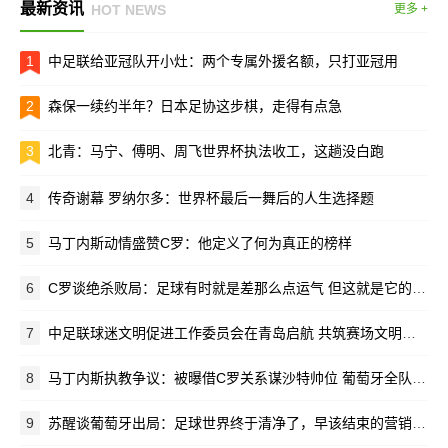
最新资讯
HOT NEWS
更多 +
1
中足联给亚冠队开小灶：两个专属外援名额，只打亚冠用
2
森保一续约半年？日本足协这步棋，走得有点急
3
北青：马宁、傅明、周飞世界杯执法收工，这趟没白跑
4
传奇谢幕 罗纳尔多：世界杯最后一舞后的人生选择题
5
马丁内斯动情盛赞C罗：他定义了何为真正的榜样
6
C罗谈绝杀败局：足球有时就是差那么点运气 但这就是它的魅力所在
7
中足联球迷文明促进工作委员会在青岛启航 共筑赛场文明新生态
8
马丁内斯执教争议：被曝借C罗关系谋沙特帅位 葡萄牙全队离心离德
9
苏醒谈葡萄牙出局：足球世界终于清净了，早该结束的营销闹剧