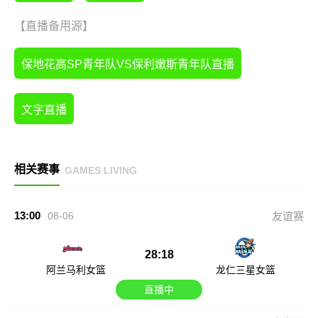
【直播备用源】
保地花高SP青年队VS保利嫩斯青年队直播
文字直播
相关赛事
GAMES LIVING
13:00
08-06
友谊赛
28:18
阿兰马利女篮
龙仁三星女篮
直播中