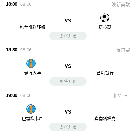
18:00
08-06
澳新南联
VS
格兰维利狂怒
费拉瑟
即将开始
18:30
08-06
友谊赛
VS
健行大学
台湾银行
即将开始
19:00
08-06
菲MPBL
VS
巴塘坎卡卢
宾南塔塔克
即将开始