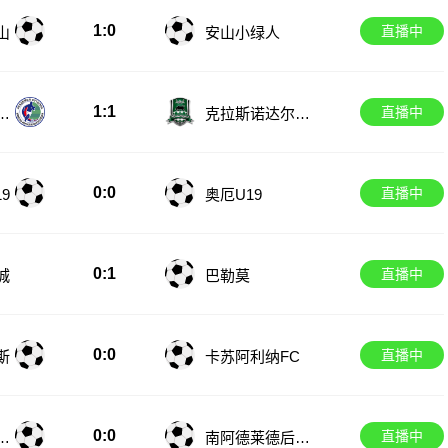
1:0
直播中
山
安山小绿人
1:1
直播中
年
克拉斯诺达尔青
年队
0:0
直播中
9
奥厄U19
0:1
直播中
城
巴勒莫
0:0
直播中
斯
卡苏阿利纳FC
0:0
直播中
后
南阿德莱德后备