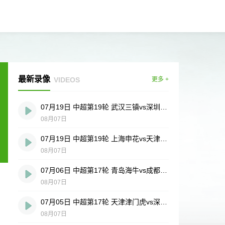
最新录像
VIDEOS
更多 +
07月19日 中超第19轮 武汉三镇vs深圳新鹏城 全场录像
08月07日
07月19日 中超第19轮 上海申花vs天津津门虎 全场录像
08月07日
07月06日 中超第17轮 青岛海牛vs成都蓉城 全场录像
08月07日
07月05日 中超第17轮 天津津门虎vs深圳新鹏城 全场录像
08月07日