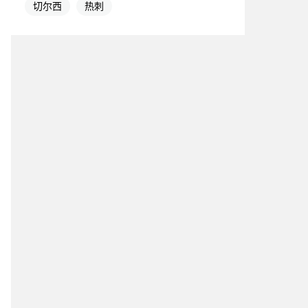
切尔西
热刺