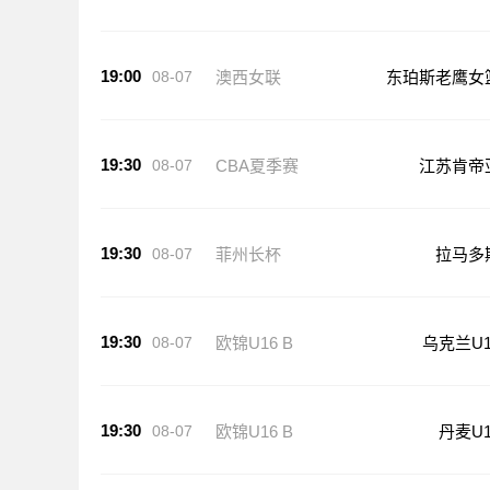
备队
19:00
08-07
澳西女联
东珀斯老鹰女
19:30
08-07
CBA夏季赛
江苏肯帝
19:30
08-07
菲州长杯
拉马多
19:30
08-07
欧锦U16 B
乌克兰U1
19:30
08-07
欧锦U16 B
丹麦U1