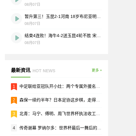
08月07日
暂升第三！玉昆2-1河南 18岁布尼亚明处子球叶力江离谱梦游送礼
08月07日
结束4连败！海牛4-2送玉昆4轮不胜 宋文杰2传1射林创益0度角破门
08月07日
最新资讯
HOT NEWS
更多 +
1
中足联给亚冠队开小灶：两个专属外援名额，只打亚冠用
2
森保一续约半年？日本足协这步棋，走得有点急
3
北青：马宁、傅明、周飞世界杯执法收工，这趟没白跑
4
传奇谢幕 罗纳尔多：世界杯最后一舞后的人生选择题