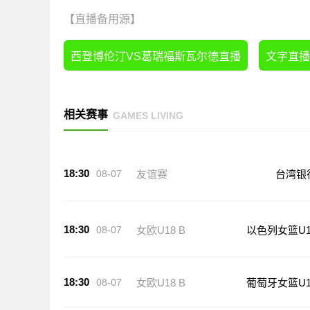
【直播备用源】
西登博伦汀VS葛瑞福斯瓦尔德直播
文字直播
相关赛事
GAMES LIVING
18:30
08-07
友谊赛
台湾银
18:30
08-07
女欧U18 B
以色列女篮U1
18:30
08-07
女欧U18 B
葡萄牙女篮U1