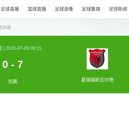
足球直播
篮球直播
足球录像
足球集锦
足球新闻
瓦尔德
谊
|
2026-07-09 00:15
0 - 7
葛瑞福斯瓦尔德
完赛