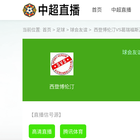
首页
中超直播
当前位置:
首页
>
足球
>
球会友谊
>
西登博伦汀VS葛瑞福斯
球会友
西登博伦汀
【直播信号源】
高清直播
腾讯体育