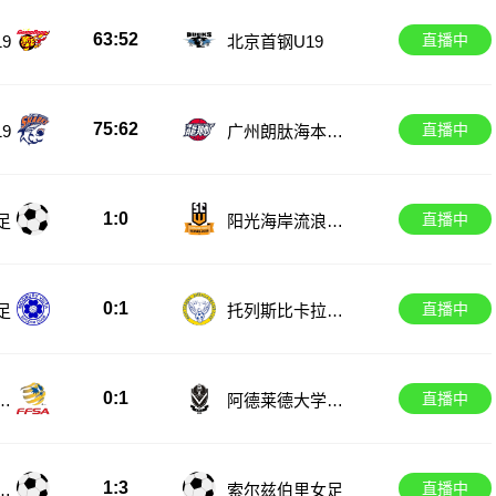
63:52
直播中
9
北京首钢U19
75:62
直播中
9
广州朗肽海本U1
9
1:0
直播中
足
阳光海岸流浪女
足
0:1
直播中
足
托列斯比卡拉女
足
0:1
直播中
女
阿德莱德大学女
足
1:3
直播中
女
索尔兹伯里女足