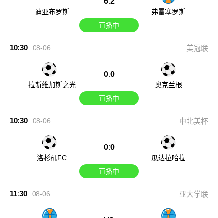
6:2
迪亚布罗斯
弗雷塞罗斯
直播中
10:30
08-06
美冠联
0:0
拉斯维加斯之光
奥克兰根
直播中
10:30
08-06
中北美杯
0:0
洛杉矶FC
瓜达拉哈拉
直播中
11:30
08-06
亚大学联