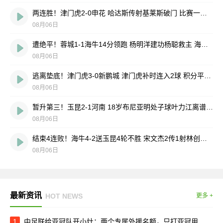
两连胜！津门虎2-0申花 哈达斯传射基莱斯破门 比赛一度暂停1小时
08月06日
遭绝平！蓉城1-1海牛14分领跑 杨明洋建功杨聪救主 海牛仍倒数第3
08月06日
逃离垫底！津门虎3-0新鹏城 津门虎补时连入2球 积分平三镇升第15
08月06日
暂升第三！玉昆2-1河南 18岁布尼亚明处子球叶力江离谱梦游送礼
08月06日
结束4连败！海牛4-2送玉昆4轮不胜 宋文杰2传1射林创益0度角破门
08月06日
最新资讯
HOT NEWS
更多 +
1
中足联给亚冠队开小灶：两个专属外援名额，只打亚冠用