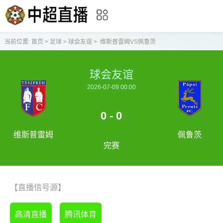
当前位置:
首页
>
足球
>
球会友谊
>
维斯普雷姆VS佩鲁茨
球会友谊
2026-07-09 00:00
0 - 0
维斯普雷姆
佩鲁茨
完赛
【直播信号源】
高清直播
腾讯体育