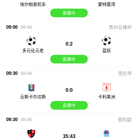
埃尔帕索机车
蒙特雷湾
直播中
09:00
08-06
贵州五峰杯
0:2
多元化元老
蓝跃
直播中
09:30
08-06
哥伦甲
0:0
云斯卡尔达斯
卡利美洲
直播中
09:30
08-06
智利联
35:43