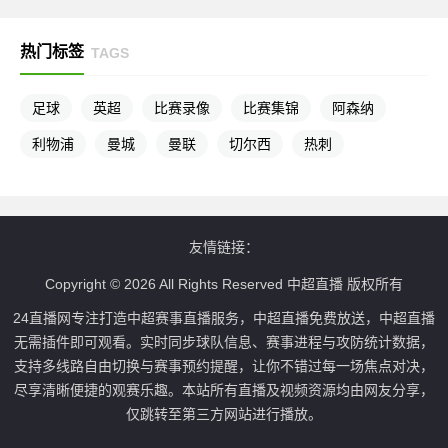
热门标签
TAGS
足球
英超
比赛录像
比赛集锦
阿森纳
利物浦
曼城
曼联
切尔西
热刺
友情链接：
Copyright © 2026 All Rights Reserved 中超直播 版权所有
24直播网专注打造中超赛事直播服务，中超直播免费放送，中超直播
无需插件即可观看。实时同步球队信息、赛事进程与攻防统计数据，
支持多线路自由切换与赛事预约提醒，让你不错过每一场焦点对决，
尽享清晰便捷的观赛乐趣。本站所有直播及视频资源均由网友分享，
仅跳转至第三方网站进行播放。