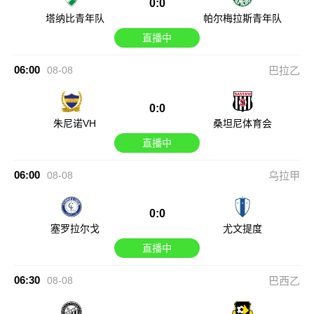
0:0
塔纳比青年队
帕尔梅拉斯青年队
直播中
06:00
08-08
巴拉乙
0:0
朱尼诺VH
桑坦尼体育会
直播中
06:00
08-08
乌拉甲
0:0
塞罗拉尔戈
尤文提度
直播中
06:30
08-08
巴西乙