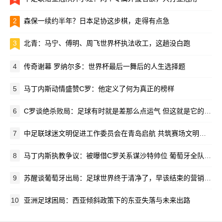
2
森保一续约半年？日本足协这步棋，走得有点急
3
北青：马宁、傅明、周飞世界杯执法收工，这趟没白跑
4
传奇谢幕 罗纳尔多：世界杯最后一舞后的人生选择题
5
马丁内斯动情盛赞C罗：他定义了何为真正的榜样
6
C罗谈绝杀败局：足球有时就是差那么点运气 但这就是它的魅力所在
7
中足联球迷文明促进工作委员会在青岛启航 共筑赛场文明新生态
8
马丁内斯执教争议：被曝借C罗关系谋沙特帅位 葡萄牙全队离心离德
9
苏醒谈葡萄牙出局：足球世界终于清净了，早该结束的营销闹剧
10
亚洲足球困局：西亚倾斜政策下的东亚失落与未来出路