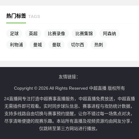
热门标签
TAGS
足球
英超
比赛录像
比赛集锦
阿森纳
利物浦
曼城
曼联
切尔西
热刺
友情链接：
Copyright © 2026 All Rights Reserved 中超直播 版权所有
24直播网专注打造中超赛事直播服务，中超直播免费放送，中超直播
无需插件即可观看。实时同步球队信息、赛事进程与攻防统计数据，
支持多线路自由切换与赛事预约提醒，让你不错过每一场焦点对决，
尽享清晰便捷的观赛乐趣。本站所有直播及视频资源均由网友分享，
仅跳转至第三方网站进行播放。