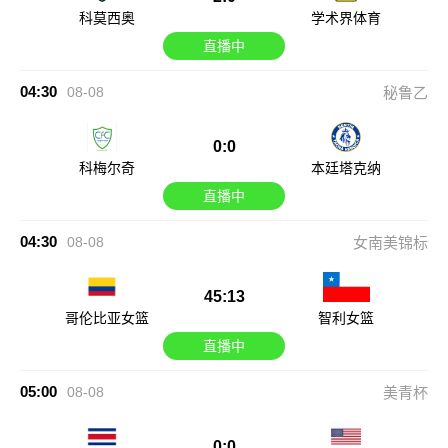
科莫西奥
学术界体育
直播中
04:30
08-08
秘鲁乙
0:0
科梅尔奇
本廷塔克纳
直播中
04:30
08-08
女南美锦标
45:13
哥伦比亚女篮
智利女篮
直播中
05:00
08-08
美青杯
0:0