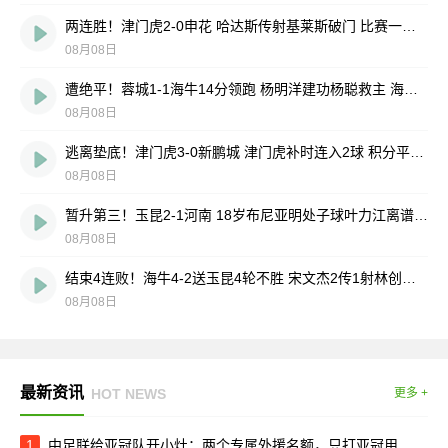
两连胜！津门虎2-0申花 哈达斯传射基莱斯破门 比赛一度暂停1小时
08月08日
遭绝平！蓉城1-1海牛14分领跑 杨明洋建功杨聪救主 海牛仍倒数第3
08月08日
逃离垫底！津门虎3-0新鹏城 津门虎补时连入2球 积分平三镇升第15
08月08日
暂升第三！玉昆2-1河南 18岁布尼亚明处子球叶力江离谱梦游送礼
08月08日
结束4连败！海牛4-2送玉昆4轮不胜 宋文杰2传1射林创益0度角破门
08月08日
最新资讯
HOT NEWS
更多 +
1
中足联给亚冠队开小灶：两个专属外援名额，只打亚冠用