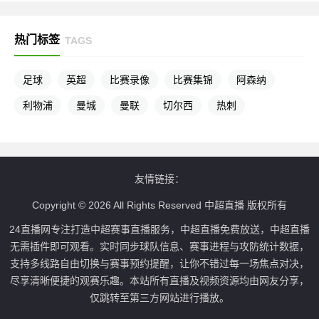
热门标签
TAGS
足球
英超
比赛录像
比赛集锦
阿森纳
利物浦
曼城
曼联
切尔西
热刺
友情链接：
Copyright © 2026 All Rights Reserved 中超直播 版权所有
24直播网专注打造中超赛事直播服务，中超直播免费放送，中超直播
无需插件即可观看。实时同步球队信息、赛事进程与攻防统计数据，
支持多线路自由切换与赛事预约提醒，让你不错过每一场焦点对决，
尽享清晰便捷的观赛乐趣。本站所有直播及视频资源均由网友分享，
仅跳转至第三方网站进行播放。