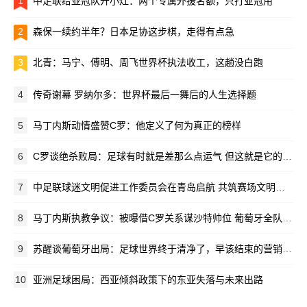
1
中足联给亚冠队开小灶：两个专属外援名额，只打亚冠用
2
森保一续约半年？日本足协这步棋，走得有点急
3
北青：马宁、傅明、周飞世界杯执法收工，这趟没白跑
4
传奇谢幕 罗纳尔多：世界杯最后一舞后的人生选择题
5
马丁内斯动情盛赞C罗：他定义了何为真正的榜样
6
C罗谈绝杀败局：足球有时就是差那么点运气 但这就是它的魅力所在
7
中足联球迷文明促进工作委员会在青岛启航 共筑赛场文明新生态
8
马丁内斯执教争议：被曝借C罗关系谋沙特帅位 葡萄牙全队离心离德
9
苏醒谈葡萄牙出局：足球世界终于清净了，早该结束的营销闹剧
10
亚洲足球困局：西亚倾斜政策下的东亚失落与未来出路