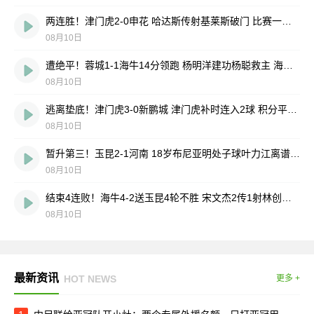
两连胜！津门虎2-0申花 哈达斯传射基莱斯破门 比赛一度暂停1小时
08月10日
遭绝平！蓉城1-1海牛14分领跑 杨明洋建功杨聪救主 海牛仍倒数第3
08月10日
逃离垫底！津门虎3-0新鹏城 津门虎补时连入2球 积分平三镇升第15
08月10日
暂升第三！玉昆2-1河南 18岁布尼亚明处子球叶力江离谱梦游送礼
08月10日
结束4连败！海牛4-2送玉昆4轮不胜 宋文杰2传1射林创益0度角破门
08月10日
最新资讯
HOT NEWS
更多 +