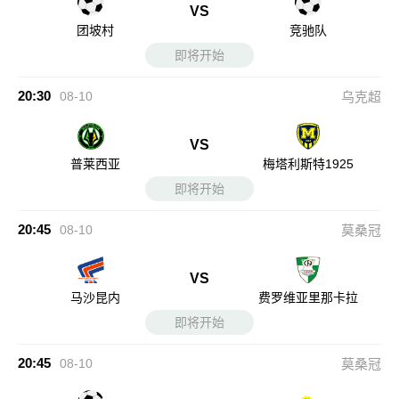
VS
团坡村
竞驰队
即将开始
20:30
08-10
乌克超
VS
普莱西亚
梅塔利斯特1925
即将开始
20:45
08-10
莫桑冠
VS
马沙昆内
费罗维亚里那卡拉
即将开始
20:45
08-10
莫桑冠