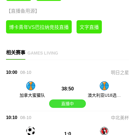
【直播备用源】
博卡青年VS巴拉纳竞技直播
文字直播
相关赛事
GAMES LIVING
10:00
08-10
明日之星
38:50
加拿大蜜獾队
澳大利亚U18选拔
队
直播中
10:10
08-10
中北美杯
1:0