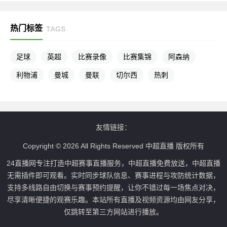
热门标签
TAGS
足球
英超
比赛录像
比赛集锦
阿森纳
利物浦
曼城
曼联
切尔西
热刺
友情链接：
Copyright © 2026 All Rights Reserved 中超直播 版权所有
24直播网专注打造中超赛事直播服务，中超直播免费放送，中超直播
无需插件即可观看。实时同步球队信息、赛事进程与攻防统计数据，
支持多线路自由切换与赛事预约提醒，让你不错过每一场焦点对决，
尽享清晰便捷的观赛乐趣。本站所有直播及视频资源均由网友分享，
仅跳转至第三方网站进行播放。