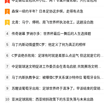
1
中足联给亚冠队开小灶：两个专属外援名额，只打亚冠用
2
森保一续约半年？日本足协这步棋，走得有点急
3
北青：马宁、傅明、周飞世界杯执法收工，这趟没白跑
4
传奇谢幕 罗纳尔多：世界杯最后一舞后的人生选择题
5
马丁内斯动情盛赞C罗：他定义了何为真正的榜样
6
C罗谈绝杀败局：足球有时就是差那么点运气 但这就是它的魅力所在
7
中足联球迷文明促进工作委员会在青岛启航 共筑赛场文明新生态
8
马丁内斯执教争议：被曝借C罗关系谋沙特帅位 葡萄牙全队离心离德
9
苏醒谈葡萄牙出局：足球世界终于清净了，早该结束的营销闹剧
10
亚洲足球困局：西亚倾斜政策下的东亚失落与未来出路