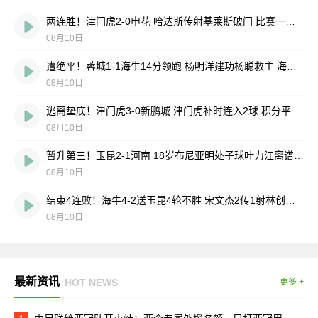
两连胜！津门虎2-0申花 哈达斯传射基莱斯破门 比赛一度暂停1小时
08月10日
遭绝平！蓉城1-1海牛14分领跑 杨明洋建功杨聪救主 海牛仍倒数第3
08月10日
逃离垫底！津门虎3-0新鹏城 津门虎补时连入2球 积分平三镇升第15
08月10日
暂升第三！玉昆2-1河南 18岁布尼亚明处子球叶力江离谱梦游送礼
08月10日
结束4连败！海牛4-2送玉昆4轮不胜 宋文杰2传1射林创益0度角破门
08月10日
最新资讯
HOT NEWS
更多 +