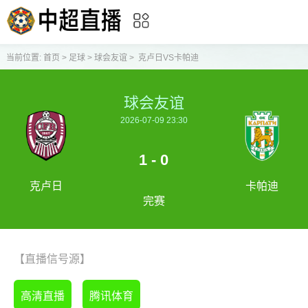
当前位置:
首页
>
足球
>
球会友谊
>
克卢日VS卡帕迪
球会友谊
2026-07-09 23:30
1 - 0
克卢日
卡帕迪
完赛
【直播信号源】
高清直播
腾讯体育