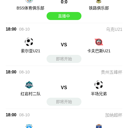
0:0
BSS体育俱乐部
铁路俱乐部
直播中
18:00
08-10
乌克U21
VS
索尔亚U21
卡夫巴斯U21
即将开始
18:00
08-10
贵州五峰杯
VS
红岩村二队
半场兄弟
即将开始
18:00
08-10
加纳超杯