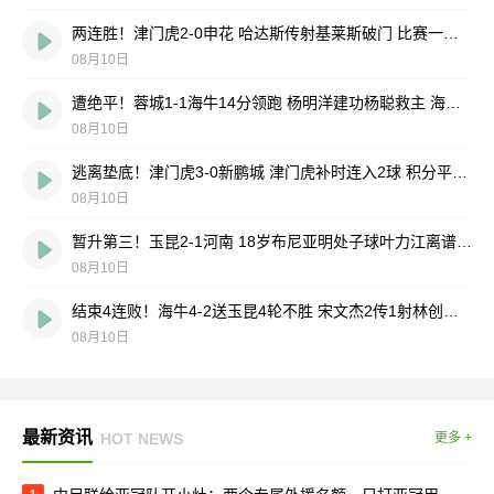
两连胜！津门虎2-0申花 哈达斯传射基莱斯破门 比赛一度暂停1小时
08月10日
遭绝平！蓉城1-1海牛14分领跑 杨明洋建功杨聪救主 海牛仍倒数第3
08月10日
逃离垫底！津门虎3-0新鹏城 津门虎补时连入2球 积分平三镇升第15
08月10日
暂升第三！玉昆2-1河南 18岁布尼亚明处子球叶力江离谱梦游送礼
08月10日
结束4连败！海牛4-2送玉昆4轮不胜 宋文杰2传1射林创益0度角破门
08月10日
最新资讯
HOT NEWS
更多 +