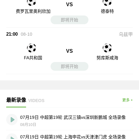
VS
费罗瓦里奥利欣加
德泰特
即将开始
21:00
08-10
乌兹甲
VS
FA共和国
努库斯咸海
即将开始
最新录像
VIDEOS
更多 +
07月19日 中超第19轮 武汉三镇vs深圳新鹏城 全场录像
08月10日
07月19日 中超第19轮 上海申花vs天津津门虎 全场录像