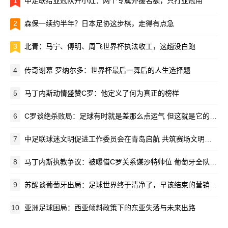
1
中足联给亚冠队开小灶：两个专属外援名额，只打亚冠用
2
森保一续约半年？日本足协这步棋，走得有点急
3
北青：马宁、傅明、周飞世界杯执法收工，这趟没白跑
4
传奇谢幕 罗纳尔多：世界杯最后一舞后的人生选择题
5
马丁内斯动情盛赞C罗：他定义了何为真正的榜样
6
C罗谈绝杀败局：足球有时就是差那么点运气 但这就是它的魅力所在
7
中足联球迷文明促进工作委员会在青岛启航 共筑赛场文明新生态
8
马丁内斯执教争议：被曝借C罗关系谋沙特帅位 葡萄牙全队离心离德
9
苏醒谈葡萄牙出局：足球世界终于清净了，早该结束的营销闹剧
10
亚洲足球困局：西亚倾斜政策下的东亚失落与未来出路