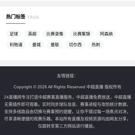
热门标签
TAGS
足球
英超
比赛录像
比赛集锦
阿森纳
利物浦
曼城
曼联
切尔西
热刺
友情链接：
Copyright © 2026 All Rights Reserved 中超直播 版权所有
24直播网专注打造中超赛事直播服务，中超直播免费放送，中超直播
无需插件即可观看。实时同步球队信息、赛事进程与攻防统计数据，
支持多线路自由切换与赛事预约提醒，让你不错过每一场焦点对决，
尽享清晰便捷的观赛乐趣。本站所有直播及视频资源均由网友分享，
仅跳转至第三方网站进行播放。