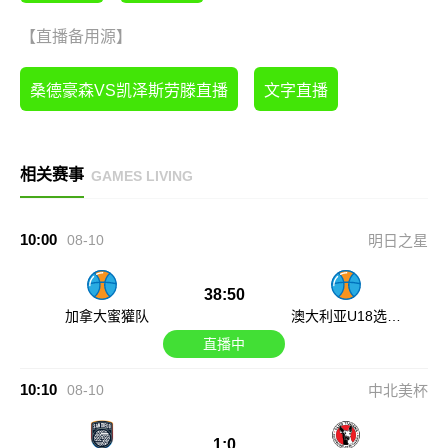
【直播备用源】
桑德豪森VS凯泽斯劳滕直播
文字直播
相关赛事
GAMES LIVING
10:00
08-10
明日之星
38:50
加拿大蜜獾队
澳大利亚U18选拔
队
直播中
10:10
08-10
中北美杯
1:0