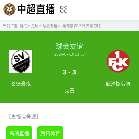
当前位置:
首页
>
足球
>
球会友谊
>
桑德豪森VS凯泽斯劳滕
球会友谊
2026-07-10 21:30
3 - 3
桑德豪森
凯泽斯劳滕
完赛
【直播信号源】
高清直播
腾讯体育