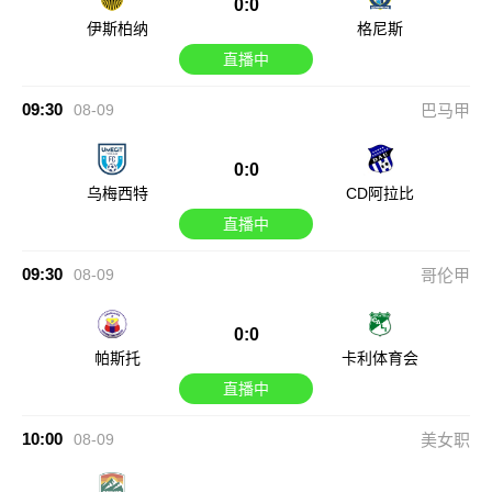
0:0
伊斯柏纳
格尼斯
直播中
09:30
08-09
巴马甲
0:0
乌梅西特
CD阿拉比
直播中
09:30
08-09
哥伦甲
0:0
帕斯托
卡利体育会
直播中
10:00
08-09
美女职