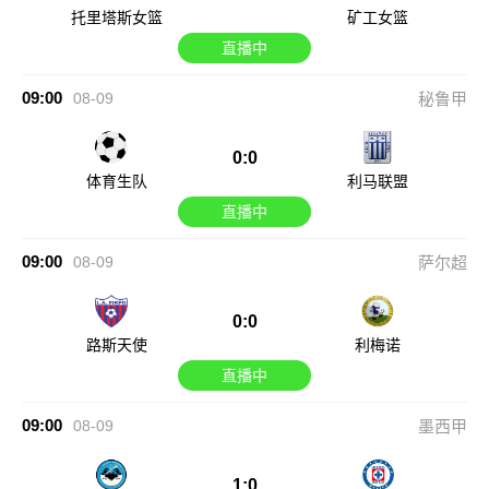
托里塔斯女篮
矿工女篮
直播中
09:00
08-09
秘鲁甲
0:0
体育生队
利马联盟
直播中
09:00
08-09
萨尔超
0:0
路斯天使
利梅诺
直播中
09:00
08-09
墨西甲
1:0