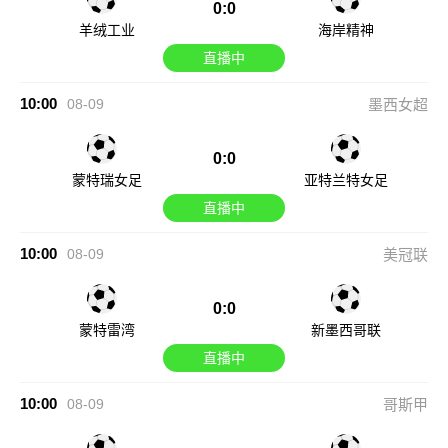
0:0
羊绒工业
海岸精神
直播中
10:00
08-09
墨西女超
0:0
蒙特瑞女足
亚特兰特女足
直播中
10:00
08-09
美冠联
0:0
蒙特雷湾
新墨西哥联
直播中
10:00
08-09
哥斯甲