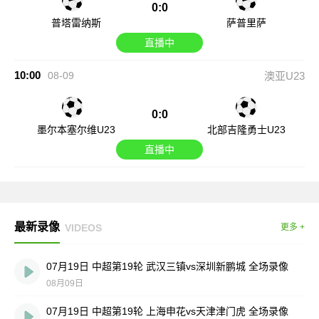
0:0
普塔雷纳斯
萨普里萨
直播中
10:00
08-09
澳亚U23
0:0
墨尔本塞尔维U23
北部吉隆勇士U23
直播中
最新录像
VIDEOS
更多 +
07月19日 中超第19轮 武汉三镇vs深圳新鹏城 全场录像
08月09日
07月19日 中超第19轮 上海申花vs天津津门虎 全场录像