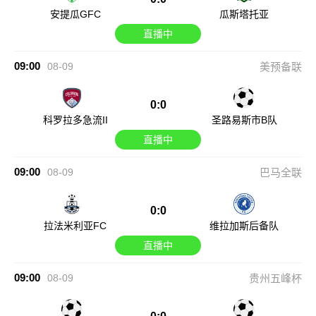
安提瓜GFC
瓜斯塔托亚
直播中
09:00
08-09
美预备联
0:0
科罗拉多急流II
圣路易斯市B队
直播中
09:00
08-09
巴马全联
0:0
拉法米利亚FC
维拉加斯后备队
直播中
09:00
08-09
贵州五峰杯