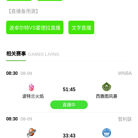
【直播备用源】
波卓尔特VS霍德拉直播
文字直播
相关赛事
GAMES LIVING
08:30
WNBA
08-09
51:45
波特兰火焰
西雅图风暴
直播中
08:30
08-09
智利联
33:43