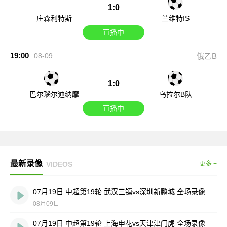
1:0
庄森利特斯
兰维特IS
直播中
19:00
08-09
俄乙B
1:0
巴尔瑙尔迪纳摩
乌拉尔B队
直播中
最新录像
VIDEOS
更多 +
07月19日 中超第19轮 武汉三镇vs深圳新鹏城 全场录像
08月09日
07月19日 中超第19轮 上海申花vs天津津门虎 全场录像