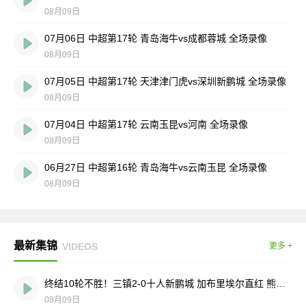
08月09日
07月06日 中超第17轮 青岛海牛vs成都蓉城 全场录像
08月09日
07月05日 中超第17轮 天津津门虎vs深圳新鹏城 全场录像
08月09日
07月04日 中超第17轮 云南玉昆vs河南 全场录像
08月09日
06月27日 中超第16轮 青岛海牛vs云南玉昆 全场录像
08月09日
最新集锦
VIDEOS
更多 +
终结10轮不胜！三镇2-0十人新鹏城 加布里埃尔直红 熊继政破门
08月09日