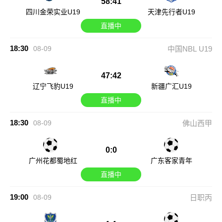
58:41
四川金荣实业U19
天津先行者U19
直播中
18:30
08-09
中国NBL U19
47:42
辽宁飞豹U19
新疆广汇U19
直播中
18:30
08-09
佛山西甲
0:0
广州花都蜀地红
广东客家青年
直播中
19:00
08-09
日职丙