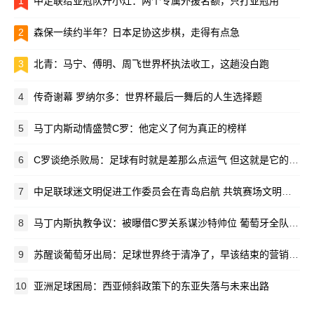
1
中足联给亚冠队开小灶：两个专属外援名额，只打亚冠用
2
森保一续约半年？日本足协这步棋，走得有点急
3
北青：马宁、傅明、周飞世界杯执法收工，这趟没白跑
4
传奇谢幕 罗纳尔多：世界杯最后一舞后的人生选择题
5
马丁内斯动情盛赞C罗：他定义了何为真正的榜样
6
C罗谈绝杀败局：足球有时就是差那么点运气 但这就是它的魅力所在
7
中足联球迷文明促进工作委员会在青岛启航 共筑赛场文明新生态
8
马丁内斯执教争议：被曝借C罗关系谋沙特帅位 葡萄牙全队离心离德
9
苏醒谈葡萄牙出局：足球世界终于清净了，早该结束的营销闹剧
10
亚洲足球困局：西亚倾斜政策下的东亚失落与未来出路