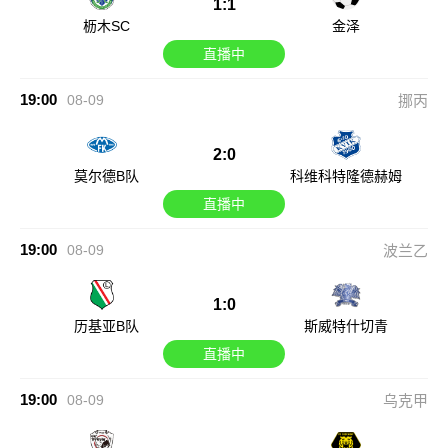
1:1
枥木SC
金泽
直播中
19:00
08-09
挪丙
2:0
莫尔德B队
科维科特隆德赫姆
直播中
19:00
08-09
波兰乙
1:0
历基亚B队
斯威特什切青
直播中
19:00
08-09
乌克甲