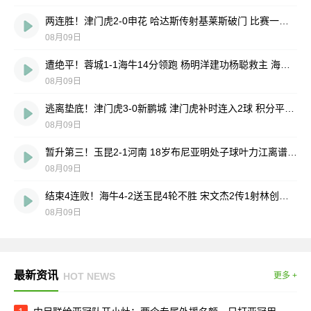
两连胜！津门虎2-0申花 哈达斯传射基莱斯破门 比赛一度暂停1小时
08月09日
遭绝平！蓉城1-1海牛14分领跑 杨明洋建功杨聪救主 海牛仍倒数第3
08月09日
逃离垫底！津门虎3-0新鹏城 津门虎补时连入2球 积分平三镇升第15
08月09日
暂升第三！玉昆2-1河南 18岁布尼亚明处子球叶力江离谱梦游送礼
08月09日
结束4连败！海牛4-2送玉昆4轮不胜 宋文杰2传1射林创益0度角破门
08月09日
最新资讯
HOT NEWS
更多 +