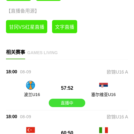
【直播备用源】
甘冈VS红星直播
文字直播
相关赛事
GAMES LIVING
18:00
08-09
欧锦U16 A
57:52
波兰U16
塞尔维亚U16
直播中
18:00
08-09
欧锦U16 A
60:50