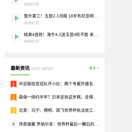
08月07日
暂升第三！玉昆2-1河南 18岁布尼亚明处子球叶力江离谱梦游送礼
08月07日
结束4连败！海牛4-2送玉昆4轮不胜 宋文杰2传1射林创益0度角破门
08月07日
最新资讯
HOT NEWS
更多 +
1
中足联给亚冠队开小灶：两个专属外援名额，只打亚冠用
2
森保一续约半年？日本足协这步棋，走得有点急
3
北青：马宁、傅明、周飞世界杯执法收工，这趟没白跑
4
传奇谢幕 罗纳尔多：世界杯最后一舞后的人生选择题