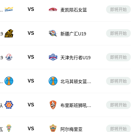
VS
即将开始
女
麦凯陨石女篮
VS
即将开始
9
新疆广汇U19
VS
即将开始
9
天津先行者U19
VS
即将开始
U
北马其顿女篮U1
8
VS
即将开始
队
布里斯班狮吼青
年队
VS
即将开始
瓦
阿尔梅里亚