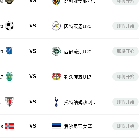
VS
即将开始
城
比利亚雷亚尔B
队
VS
即将开始
0
因特莱恩U20
VS
即将开始
0
西部流浪U20
VS
即将开始
7
勒沃库森U17
VS
即将开始
U
托特纳姆热刺U1
7
VS
即将开始
8
爱沙尼亚女篮U1
8