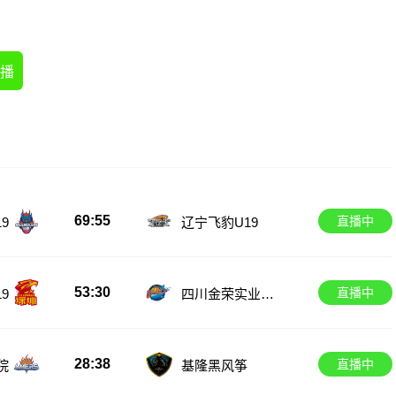
播
69:55
直播中
9
辽宁飞豹U19
53:30
直播中
9
四川金荣实业U1
9
28:38
直播中
院
基隆黑风筝