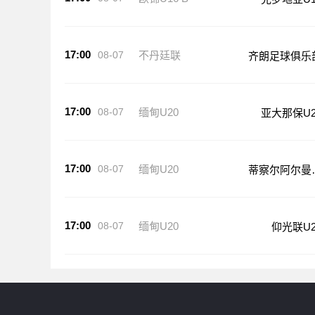
17:00
08-07
欧锦U16 B
克罗地亚U1
17:00
08-07
不丹廷联
齐朗足球俱乐
17:00
08-07
缅甸U20
亚大那保U2
17:00
08-07
缅甸U20
蒂察尔阿尔曼
20
17:00
08-07
缅甸U20
仰光联U2