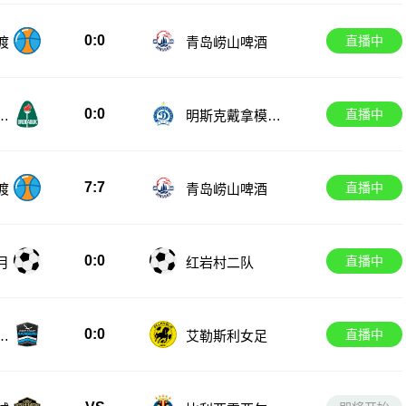
0:0
直播中
渡
青岛崂山啤酒
0:0
直播中
女
明斯克戴拿模女
足
7:7
直播中
渡
青岛崂山啤酒
0:0
直播中
月
红岩村二队
0:0
直播中
女
艾勒斯利女足