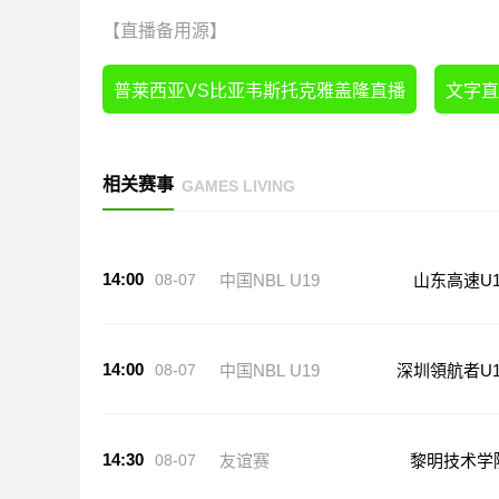
【直播备用源】
普莱西亚VS比亚韦斯托克雅盖隆直播
文字直
相关赛事
GAMES LIVING
14:00
08-07
中国NBL U19
山东高速U1
14:00
08-07
中国NBL U19
深圳領航者U1
14:30
08-07
友谊赛
黎明技术学