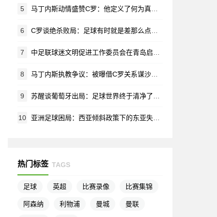
5
马丁内斯动情盛赞C罗：他定义了何为真正的榜样
6
C罗谈绝杀败局：足球有时就是差那么点运气 但这就是它的魅力所在
7
中足联球迷文明促进工作委员会在青岛启航 共筑赛场文明新生态
8
马丁内斯执教争议：被曝借C罗关系谋沙特帅位 葡萄牙全队离心离德
9
苏醒谈葡萄牙出局：足球世界终于清净了，早该结束的营销闹剧
10
亚洲足球困局：西亚倾斜政策下的东亚失落与未来出路
热门标签
TAGS
足球
英超
比赛录像
比赛集锦
阿森纳
利物浦
曼城
曼联