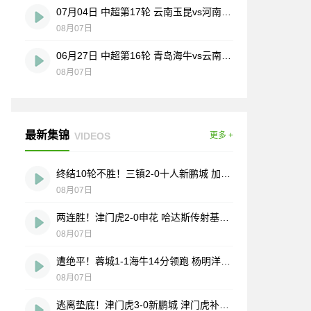
07月04日 中超第17轮 云南玉昆vs河南 全场录像
08月07日
06月27日 中超第16轮 青岛海牛vs云南玉昆 全场录像
08月07日
最新集锦
VIDEOS
更多 +
终结10轮不胜！三镇2-0十人新鹏城 加布里埃尔直红 熊继政破门
08月07日
两连胜！津门虎2-0申花 哈达斯传射基莱斯破门 比赛一度暂停1小时
08月07日
遭绝平！蓉城1-1海牛14分领跑 杨明洋建功杨聪救主 海牛仍倒数第3
08月07日
逃离垫底！津门虎3-0新鹏城 津门虎补时连入2球 积分平三镇升第15