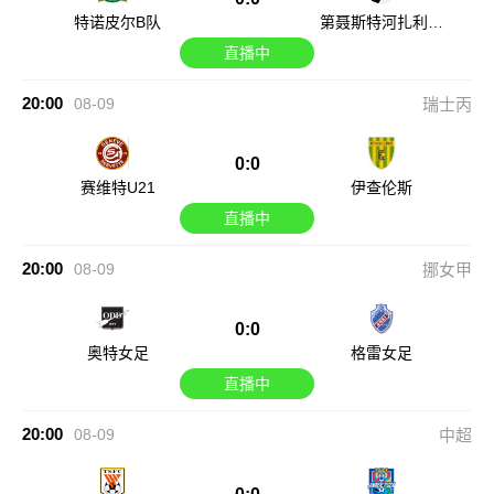
特诺皮尔B队
第聂斯特河扎利什
奇基
直播中
20:00
08-09
瑞士丙
0:0
赛维特U21
伊查伦斯
直播中
20:00
08-09
挪女甲
0:0
奥特女足
格雷女足
直播中
20:00
08-09
中超