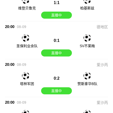
1:1
维登贝鲁克
柏基斯兹
直播中
20:00
08-09
德地区
0:1
圣保利业余队
SV不莱梅
直播中
20:00
08-09
爱沙丙
0:2
塔林军团
赞斯拿华B队
直播中
20:00
08-09
爱沙丙