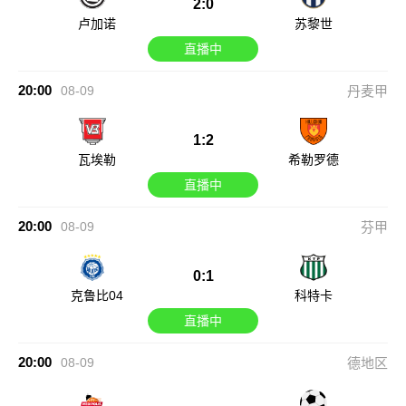
2:0
卢加诺
苏黎世
直播中
20:00
08-09
丹麦甲
1:2
瓦埃勒
希勒罗德
直播中
20:00
08-09
芬甲
0:1
克鲁比04
科特卡
直播中
20:00
08-09
德地区