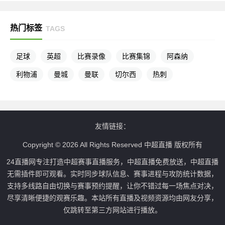
热门标签
TAGS
足球
英超
比赛录像
比赛集锦
阿森纳
利物浦
曼城
曼联
切尔西
热刺
友情链接：
Copyright © 2026 All Rights Reserved 中超直播 版权所有
24直播网专注打造中超赛事直播服务，中超直播免费放送，中超直播
无需插件即可观看。实时同步球队信息、赛事进程与攻防统计数据，
支持多线路自由切换与赛事预约提醒，让你不错过每一场焦点对决，
尽享清晰便捷的观赛乐趣。本站所有直播及视频资源均由网友分享，
仅跳转至第三方网站进行播放。