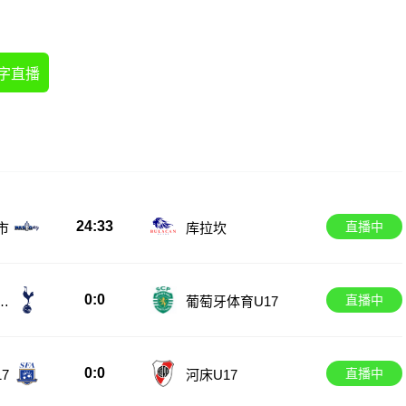
字直播
24:33
直播中
市
库拉坎
0:0
直播中
U
葡萄牙体育U17
0:0
直播中
7
河床U17