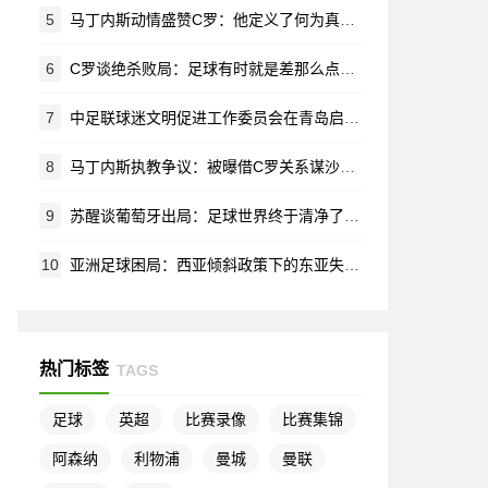
5
马丁内斯动情盛赞C罗：他定义了何为真正的榜样
6
C罗谈绝杀败局：足球有时就是差那么点运气 但这就是它的魅力所在
7
中足联球迷文明促进工作委员会在青岛启航 共筑赛场文明新生态
8
马丁内斯执教争议：被曝借C罗关系谋沙特帅位 葡萄牙全队离心离德
9
苏醒谈葡萄牙出局：足球世界终于清净了，早该结束的营销闹剧
10
亚洲足球困局：西亚倾斜政策下的东亚失落与未来出路
热门标签
TAGS
足球
英超
比赛录像
比赛集锦
阿森纳
利物浦
曼城
曼联