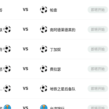
VS
即将开始
答
帕查
VS
即将开始
联
南阿德莱德黑豹
VS
即将开始
府
丁加奴
VS
即将开始
怒
费拉瑟
VS
即将开始
后
地铁之星后备队
VS
即将开始
学
台湾银行