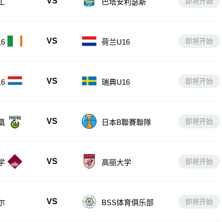
VS
即将开始
工
巴塔安利瑟斯
VS
即将开始
6
荷兰U16
VS
即将开始
6
瑞典U16
VS
即将开始
凰
日本B聯賽聯隊
VS
即将开始
学
高丽大学
VS
即将开始
尔
BSS体育俱乐部