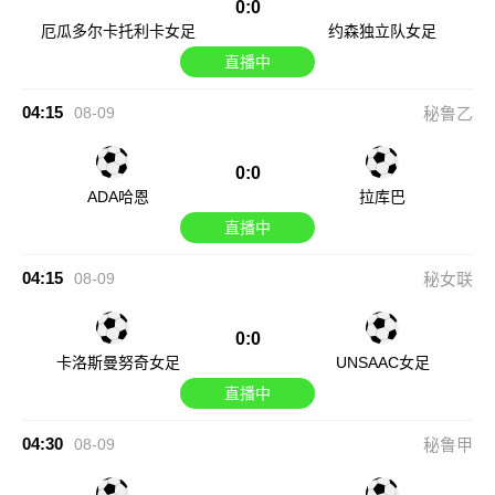
0:0
厄瓜多尔卡托利卡女足
约森独立队女足
直播中
04:15
08-09
秘鲁乙
0:0
ADA哈恩
拉库巴
直播中
04:15
08-09
秘女联
0:0
卡洛斯曼努奇女足
UNSAAC女足
直播中
04:30
08-09
秘鲁甲