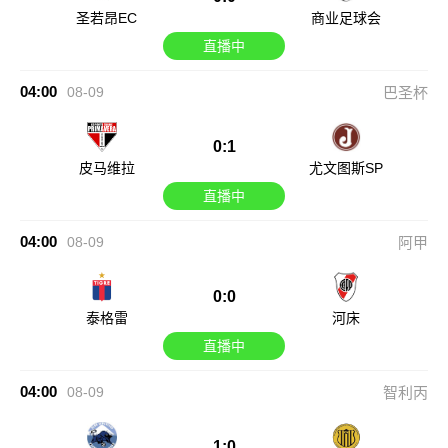
圣若昂EC
商业足球会
直播中
04:00
08-09
巴圣杯
0:1
皮马维拉
尤文图斯SP
直播中
04:00
08-09
阿甲
0:0
泰格雷
河床
直播中
04:00
08-09
智利丙
1:0