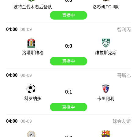
0:0
波特兰伐木者后备队
洛杉矶FC II队
直播中
04:00
08-09
智利丙
0:0
洛塔斯维格
维拉斯克斯
直播中
04:00
08-09
哥斯乙
0:1
科罗纳多
卡里阿利
直播中
04:00
08-09
球会友谊