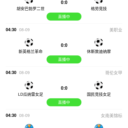
0:0
胡安巴勃罗二世
格劳竞技
直播中
04:30
08-09
美职业
0:0
新英格兰革命
休斯敦迪纳摩
直播中
04:30
08-09
哥伦女甲
0:0
LD瓜纳雷女足
国民竞技女足
直播中
04:30
08-09
女南美锦标