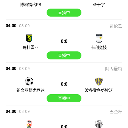
博塔福格PB
圣十字
直播中
04:00
08-09
哥伦乙
0:0
哥杜雷亚
卡利竞技
直播中
04:00
08-09
阿丙曼特
0:0
祖文图德尤尼达
波多黎各努埃沃
直播中
04:00
08-09
巴圣杯
0:0