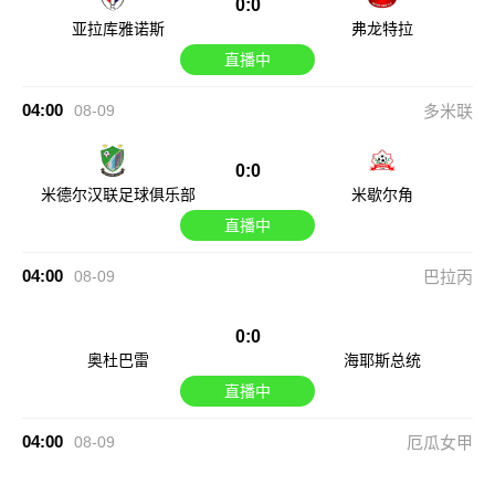
0:0
亚拉库雅诺斯
弗龙特拉
直播中
04:00
08-09
多米联
0:0
米德尔汉联足球俱乐部
米歇尔角
直播中
04:00
08-09
巴拉丙
0:0
奥杜巴雷
海耶斯总统
直播中
04:00
08-09
厄瓜女甲