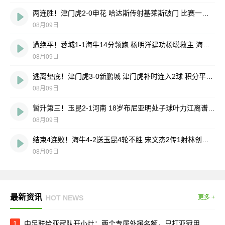
两连胜！津门虎2-0申花 哈达斯传射基莱斯破门 比赛一度暂停1小时
08月09日
遭绝平！蓉城1-1海牛14分领跑 杨明洋建功杨聪救主 海牛仍倒数第3
08月09日
逃离垫底！津门虎3-0新鹏城 津门虎补时连入2球 积分平三镇升第15
08月09日
暂升第三！玉昆2-1河南 18岁布尼亚明处子球叶力江离谱梦游送礼
08月09日
结束4连败！海牛4-2送玉昆4轮不胜 宋文杰2传1射林创益0度角破门
08月09日
最新资讯
HOT NEWS
更多 +
1
中足联给亚冠队开小灶：两个专属外援名额，只打亚冠用