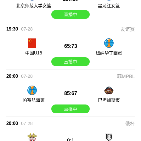
北京师范大学女篮
黑龙江女篮
直播中
19:30
07-28
友谊赛
65:73
中国U18
纽纳华丁幽灵
直播中
20:00
07-28
菲MPBL
85:67
帕赛航海家
巴坦加斯市
直播中
20:00
07-28
俄杯
0:1