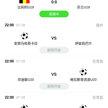
0:0
比利时U18
芬兰U18
直播中
22:00
07-28
俄杯
VS
安郅马哈奇卡拉
伊兹伯巴什
即将开始
22:00
07-28
苏青联
VS
邓迪联U20
格拉斯哥流浪U20
即将开始
22:00
07-28
苏青联