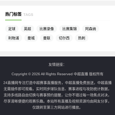
热门标签
TAGS
足球
英超
比赛录像
比赛集锦
阿森纳
利物浦
曼城
曼联
切尔西
热刺
友情链接：
Copyright © 2026 All Rights Reserved 中超直播 版权所有
24直播网专注打造中超赛事直播服务，中超直播免费放送，中超直播
无需插件即可观看。实时同步球队信息、赛事进程与攻防统计数据，
支持多线路自由切换与赛事预约提醒，让你不错过每一场焦点对决，
尽享清晰便捷的观赛乐趣。本站所有直播及视频资源均由网友分享，
仅跳转至第三方网站进行播放。