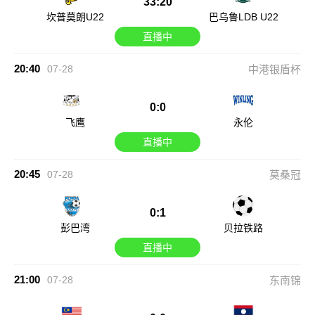
33:20
坎普莫朗U22
巴乌鲁LDB U22
直播中
20:40
07-28
中港银盾杯
0:0
飞鹰
永伦
直播中
20:45
07-28
莫桑冠
0:1
彭巴湾
贝拉铁路
直播中
21:00
07-28
东南锦