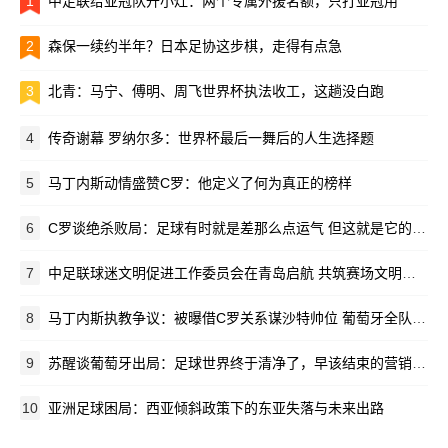
1
中足联给亚冠队开小灶：两个专属外援名额，只打亚冠用
2
森保一续约半年？日本足协这步棋，走得有点急
3
北青：马宁、傅明、周飞世界杯执法收工，这趟没白跑
4
传奇谢幕 罗纳尔多：世界杯最后一舞后的人生选择题
5
马丁内斯动情盛赞C罗：他定义了何为真正的榜样
6
C罗谈绝杀败局：足球有时就是差那么点运气 但这就是它的魅力所在
7
中足联球迷文明促进工作委员会在青岛启航 共筑赛场文明新生态
8
马丁内斯执教争议：被曝借C罗关系谋沙特帅位 葡萄牙全队离心离德
9
苏醒谈葡萄牙出局：足球世界终于清净了，早该结束的营销闹剧
10
亚洲足球困局：西亚倾斜政策下的东亚失落与未来出路