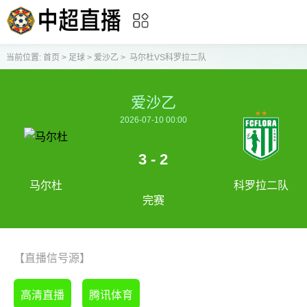
当前位置:
首页
>
足球
>
爱沙乙
>
马尔杜VS科罗拉二队
爱沙乙
2026-07-10 00:00
3 - 2
马尔杜
科罗拉二队
完赛
【直播信号源】
高清直播
腾讯体育