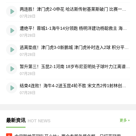
两连胜！津门虎2-0申花 哈达斯传射基莱斯破门 比赛一度暂停1小时
07月28日
遭绝平！蓉城1-1海牛14分领跑 杨明洋建功杨聪救主 海牛仍倒数第3
07月28日
逃离垫底！津门虎3-0新鹏城 津门虎补时连入2球 积分平三镇升第15
07月28日
暂升第三！玉昆2-1河南 18岁布尼亚明处子球叶力江离谱梦游送礼
07月28日
结束4连败！海牛4-2送玉昆4轮不胜 宋文杰2传1射林创益0度角破门
07月28日
最新资讯
HOT NEWS
更多 +