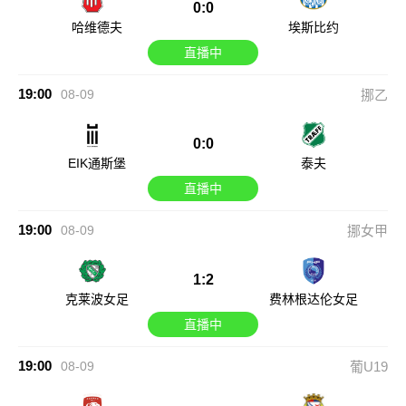
0:0
哈维德夫
埃斯比约
直播中
19:00
08-09
挪乙
0:0
EIK通斯堡
泰夫
直播中
19:00
08-09
挪女甲
1:2
克莱波女足
费林根达伦女足
直播中
19:00
08-09
葡U19