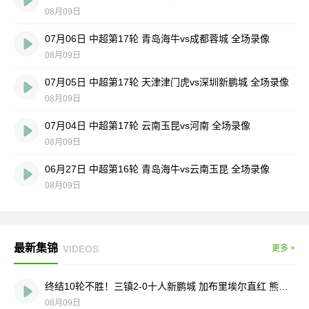
08月09日
07月06日 中超第17轮 青岛海牛vs成都蓉城 全场录像
08月09日
07月05日 中超第17轮 天津津门虎vs深圳新鹏城 全场录像
08月09日
07月04日 中超第17轮 云南玉昆vs河南 全场录像
08月09日
06月27日 中超第16轮 青岛海牛vs云南玉昆 全场录像
08月09日
最新集锦
VIDEOS
更多 +
终结10轮不胜！三镇2-0十人新鹏城 加布里埃尔直红 熊继政破门
08月09日