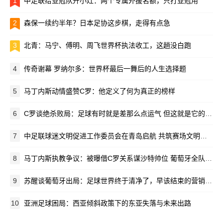
1
中足联给亚冠队开小灶：两个专属外援名额，只打亚冠用
2
森保一续约半年？日本足协这步棋，走得有点急
3
北青：马宁、傅明、周飞世界杯执法收工，这趟没白跑
4
传奇谢幕 罗纳尔多：世界杯最后一舞后的人生选择题
5
马丁内斯动情盛赞C罗：他定义了何为真正的榜样
6
C罗谈绝杀败局：足球有时就是差那么点运气 但这就是它的魅力所在
7
中足联球迷文明促进工作委员会在青岛启航 共筑赛场文明新生态
8
马丁内斯执教争议：被曝借C罗关系谋沙特帅位 葡萄牙全队离心离德
9
苏醒谈葡萄牙出局：足球世界终于清净了，早该结束的营销闹剧
10
亚洲足球困局：西亚倾斜政策下的东亚失落与未来出路