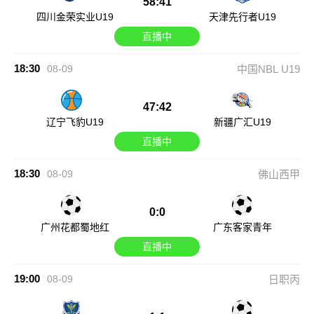
58:41
四川金荣实业U19
天津先行者U19
直播中
18:30
08-09
中国NBL U19
47:42
辽宁飞豹U19
新疆广汇U19
直播中
18:30
08-09
佛山西甲
0:0
广州花都蜀地红
广东客家青年
直播中
19:00
08-09
日职丙