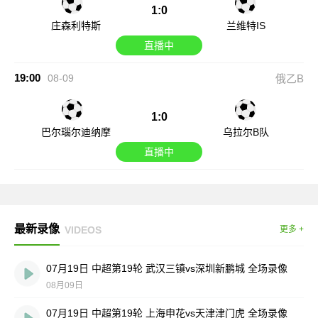
1:0
庄森利特斯
兰维特IS
直播中
19:00
08-09
俄乙B
1:0
巴尔瑙尔迪纳摩
乌拉尔B队
直播中
最新录像
VIDEOS
更多 +
07月19日 中超第19轮 武汉三镇vs深圳新鹏城 全场录像
08月09日
07月19日 中超第19轮 上海申花vs天津津门虎 全场录像