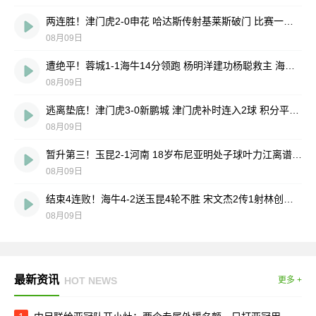
两连胜！津门虎2-0申花 哈达斯传射基莱斯破门 比赛一度暂停1小时
08月09日
遭绝平！蓉城1-1海牛14分领跑 杨明洋建功杨聪救主 海牛仍倒数第3
08月09日
逃离垫底！津门虎3-0新鹏城 津门虎补时连入2球 积分平三镇升第15
08月09日
暂升第三！玉昆2-1河南 18岁布尼亚明处子球叶力江离谱梦游送礼
08月09日
结束4连败！海牛4-2送玉昆4轮不胜 宋文杰2传1射林创益0度角破门
08月09日
最新资讯
HOT NEWS
更多 +