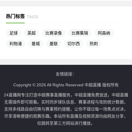
热门标签
TAGS
足球
英超
比赛录像
比赛集锦
阿森纳
利物浦
曼城
曼联
切尔西
热刺
友情链接：
Copyright © 2026 All Rights Reserved 中超直播 版权所有
24直播网专注打造中超赛事直播服务，中超直播免费放送，中超直播
无需插件即可观看。实时同步球队信息、赛事进程与攻防统计数据，
支持多线路自由切换与赛事预约提醒，让你不错过每一场焦点对决，
尽享清晰便捷的观赛乐趣。本站所有直播及视频资源均由网友分享，
仅跳转至第三方网站进行播放。