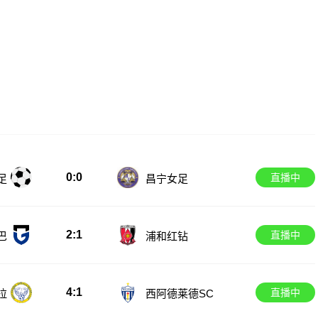
0:0
直播中
足
昌宁女足
2:1
直播中
巴
浦和红钻
4:1
直播中
拉
西阿德莱德SC