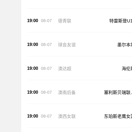
队
19:00
08-07
德青联
特雷斯登U1
19:00
08-07
球会友谊
墨尔本
19:00
08-07
澳达超
海伦
19:00
08-07
澳南后备
塞利斯贝瑞联
备队
19:00
08-07
澳西女联
东珀斯老鹰女