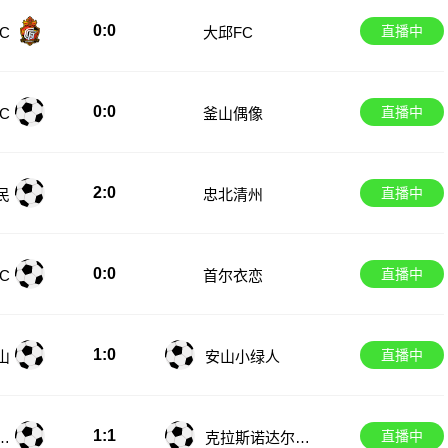
0:0
直播中
C
大邱FC
0:0
直播中
C
釜山偶像
2:0
直播中
民
忠北清州
0:0
直播中
C
首尔衣恋
1:0
直播中
山
安山小绿人
1:1
直播中
年
克拉斯诺达尔青