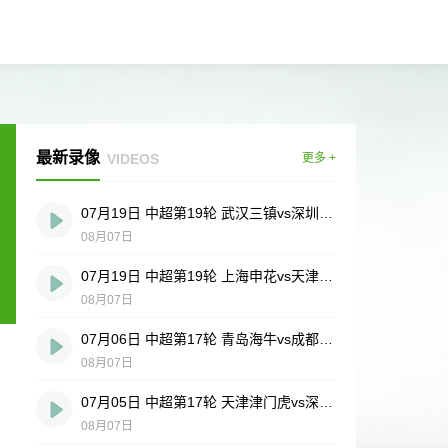
最新录像
VIDEOS
更多 +
07月19日 中超第19轮 武汉三镇vs深圳新鹏城 全场录像
08月07日
07月19日 中超第19轮 上海申花vs天津津门虎 全场录像
08月07日
07月06日 中超第17轮 青岛海牛vs成都蓉城 全场录像
08月07日
07月05日 中超第17轮 天津津门虎vs深圳新鹏城 全场录像
08月07日