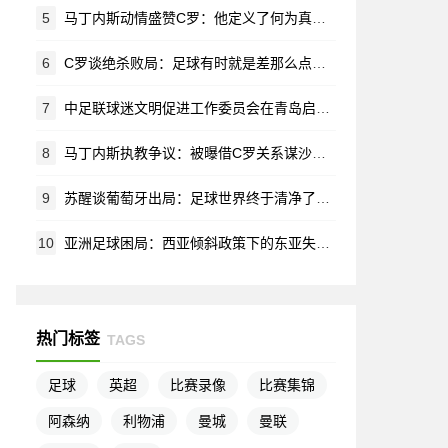
5
马丁内斯动情盛赞C罗：他定义了何为真正的榜样
6
C罗谈绝杀败局：足球有时就是差那么点运气 但这就是它的魅力所在
7
中足联球迷文明促进工作委员会在青岛启航 共筑赛场文明新生态
8
马丁内斯执教争议：被曝借C罗关系谋沙特帅位 葡萄牙全队离心离德
9
苏醒谈葡萄牙出局：足球世界终于清净了，早该结束的营销闹剧
10
亚洲足球困局：西亚倾斜政策下的东亚失落与未来出路
热门标签
TAGS
足球
英超
比赛录像
比赛集锦
阿森纳
利物浦
曼城
曼联