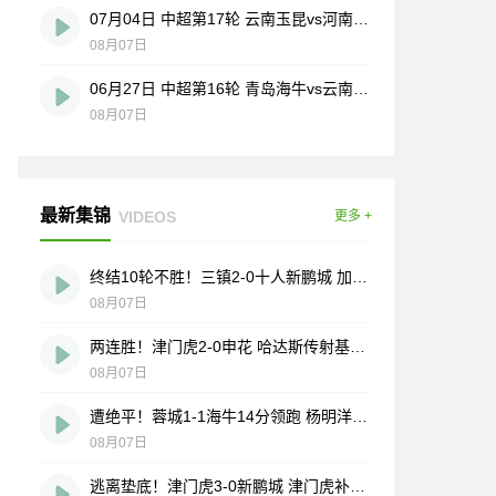
07月04日 中超第17轮 云南玉昆vs河南 全场录像
08月07日
06月27日 中超第16轮 青岛海牛vs云南玉昆 全场录像
08月07日
最新集锦
VIDEOS
更多 +
终结10轮不胜！三镇2-0十人新鹏城 加布里埃尔直红 熊继政破门
08月07日
两连胜！津门虎2-0申花 哈达斯传射基莱斯破门 比赛一度暂停1小时
08月07日
遭绝平！蓉城1-1海牛14分领跑 杨明洋建功杨聪救主 海牛仍倒数第3
08月07日
逃离垫底！津门虎3-0新鹏城 津门虎补时连入2球 积分平三镇升第15