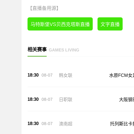
【直播备用源】
马特斯堡VS贝西克塔斯直播
文字直播
相关赛事
GAMES LIVING
18:30
08-07
韩女联
水原FCM女
18:30
08-07
日职联
大阪钢
18:30
08-07
澳南超
托列斯比卡