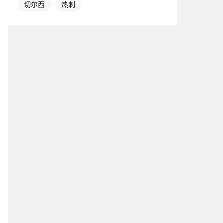
切尔西
热刺