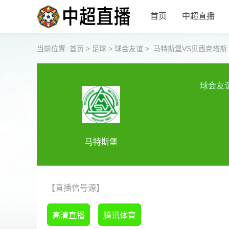
首页
中超直播
当前位置:
首页
>
足球
>
球会友谊
>
马特斯堡VS贝西克塔斯
球会友
马特斯堡
【直播信号源】
高清直播
腾讯体育