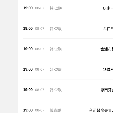
19:00
08-07
韩K2联
庆南F
19:00
08-07
韩K2联
龙仁F
19:00
08-07
韩K2联
金浦市
19:00
08-07
韩K2联
华城F
19:00
08-07
韩K2联
忠南牙
19:00
08-07
俄青联
科诺普廖夫青