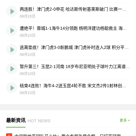
两连胜！津门虎2-0申花 哈达斯传射基莱斯破门 比赛一度暂停1小时
08月10日
遭绝平！蓉城1-1海牛14分领跑 杨明洋建功杨聪救主 海牛仍倒数第3
08月10日
逃离垫底！津门虎3-0新鹏城 津门虎补时连入2球 积分平三镇升第15
08月10日
暂升第三！玉昆2-1河南 18岁布尼亚明处子球叶力江离谱梦游送礼
08月10日
结束4连败！海牛4-2送玉昆4轮不胜 宋文杰2传1射林创益0度角破门
08月10日
最新资讯
HOT NEWS
更多 +