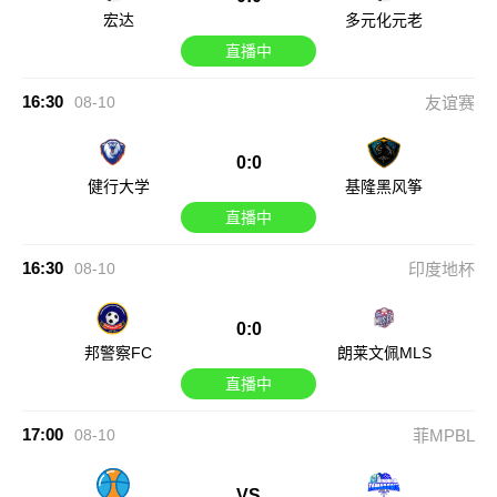
宏达
多元化元老
直播中
16:30
08-10
友谊赛
0:0
健行大学
基隆黑风筝
直播中
16:30
08-10
印度地杯
0:0
邦警察FC
朗莱文佩MLS
直播中
17:00
08-10
菲MPBL
VS