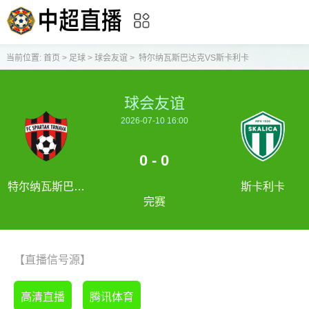
当前位置:
首页
>
足球
>
球会友谊
>
特尔纳瓦斯巴达克VS斯卡利卡
球会友谊
2026-07-10 16:00
0 - 0
特尔纳瓦斯巴达
斯卡利卡
完赛
克
【直播信号源】
高清直播
腾讯体育