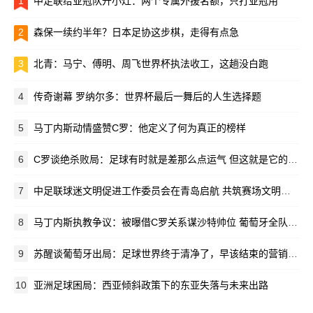
1
中足联给亚冠队开小灶：两个专属外援名额，只打亚冠用
2
森保一续约半年？日本足协这步棋，走得有点急
3
北青：马宁、傅明、周飞世界杯执法收工，这趟没白跑
4
传奇谢幕 罗纳尔多：世界杯最后一舞后的人生选择题
5
马丁内斯动情盛赞C罗：他定义了何为真正的榜样
6
C罗谈绝杀败局：足球有时就是差那么点运气 但这就是它的魅力所在
7
中足联球迷文明促进工作委员会在青岛启航 共筑赛场文明新生态
8
马丁内斯执教争议：被曝借C罗关系谋沙特帅位 葡萄牙全队离心离德
9
苏醒谈葡萄牙出局：足球世界终于清净了，早该结束的营销闹剧
10
亚洲足球困局：西亚倾斜政策下的东亚失落与未来出路