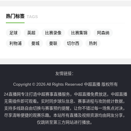
热门标签
TAGS
足球
英超
比赛录像
比赛集锦
阿森纳
利物浦
曼城
曼联
切尔西
热刺
友情链接：
Copyright © 2026 All Rights Reserved 中超直播 版权所有
24直播网专注打造中超赛事直播服务，中超直播免费放送，中超直播
无需插件即可观看。实时同步球队信息、赛事进程与攻防统计数据，
支持多线路自由切换与赛事预约提醒，让你不错过每一场焦点对决，
尽享清晰便捷的观赛乐趣。本站所有直播及视频资源均由网友分享，
仅跳转至第三方网站进行播放。