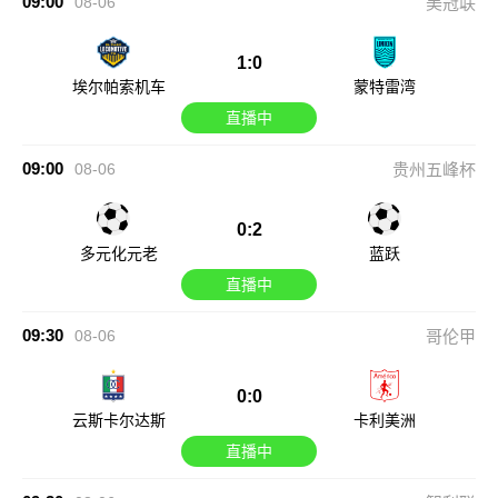
09:00
08-06
美冠联
1:0
埃尔帕索机车
蒙特雷湾
直播中
09:00
08-06
贵州五峰杯
0:2
多元化元老
蓝跃
直播中
09:30
08-06
哥伦甲
0:0
云斯卡尔达斯
卡利美洲
直播中