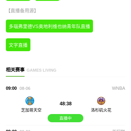
【直播备用源】
多瑙弗里德VS奥地利维也纳青年队直播
文字直播
相关赛事
GAMES LIVING
09:00
WNBA
08-06
48:38
芝加哥天空
洛杉矶火花
直播中