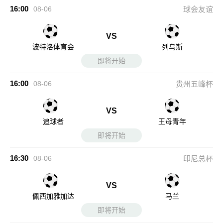
16:00
08-06
球会友谊
VS
波特洛体育会
列乌斯
即将开始
16:00
08-06
贵州五峰杯
VS
追球者
王母青年
即将开始
16:30
08-06
印尼总杯
VS
佩西加雅加达
马兰
即将开始