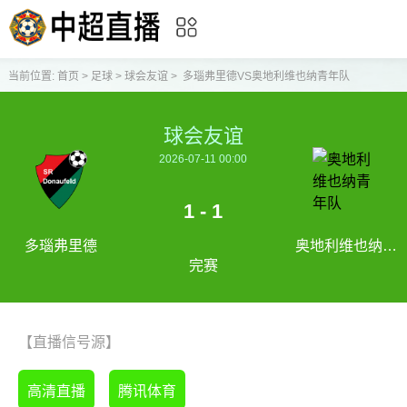
当前位置:
首页
>
足球
>
球会友谊
>
多瑙弗里德VS奥地利维也纳青年队
球会友谊
2026-07-11 00:00
1 - 1
多瑙弗里德
奥地利维也纳青
完赛
年队
【直播信号源】
高清直播
腾讯体育