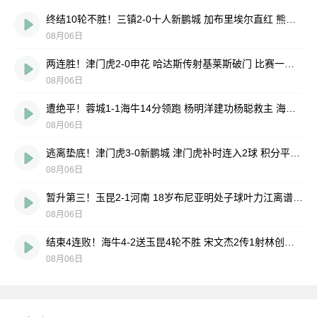
终结10轮不胜！三镇2-0十人新鹏城 加布里埃尔直红 熊继政破门
08月06日
两连胜！津门虎2-0申花 哈达斯传射基莱斯破门 比赛一度暂停1小时
08月06日
遭绝平！蓉城1-1海牛14分领跑 杨明洋建功杨聪救主 海牛仍倒数第3
08月06日
逃离垫底！津门虎3-0新鹏城 津门虎补时连入2球 积分平三镇升第15
08月06日
暂升第三！玉昆2-1河南 18岁布尼亚明处子球叶力江离谱梦游送礼
08月06日
结束4连败！海牛4-2送玉昆4轮不胜 宋文杰2传1射林创益0度角破门
08月06日