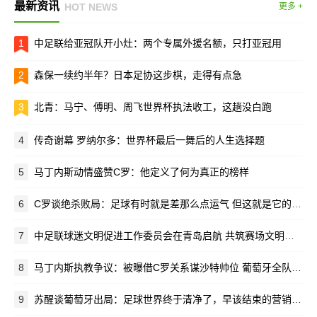
最新资讯
HOT NEWS
更多 +
1
中足联给亚冠队开小灶：两个专属外援名额，只打亚冠用
2
森保一续约半年？日本足协这步棋，走得有点急
3
北青：马宁、傅明、周飞世界杯执法收工，这趟没白跑
4
传奇谢幕 罗纳尔多：世界杯最后一舞后的人生选择题
5
马丁内斯动情盛赞C罗：他定义了何为真正的榜样
6
C罗谈绝杀败局：足球有时就是差那么点运气 但这就是它的魅力所在
7
中足联球迷文明促进工作委员会在青岛启航 共筑赛场文明新生态
8
马丁内斯执教争议：被曝借C罗关系谋沙特帅位 葡萄牙全队离心离德
9
苏醒谈葡萄牙出局：足球世界终于清净了，早该结束的营销闹剧