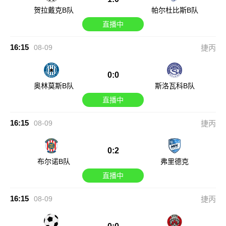
贺拉戴克B队
帕尔杜比斯B队
直播中
16:15
08-09
捷丙
0:0
奥林莫斯B队
斯洛瓦科B队
直播中
16:15
08-09
捷丙
0:2
布尔诺B队
弗里德克
直播中
16:15
08-09
捷丙