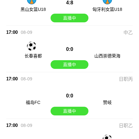
4:8
黑山女篮U18
匈牙利女篮U18
直播中
17:00
08-09
中乙
0:0
长春喜都
山西崇德荣海
直播中
17:00
08-09
日职丙
0:0
福岛FC
赞岐
直播中
17:00
08-09
日职乙