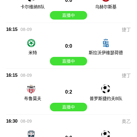
0:0
卡尔维纳B队
乌赫尔斯基
直播中
16:15
08-09
捷丁
0:0
米特
斯拉沃伊维瑟荷德
直播中
16:15
08-09
捷丁
0:2
布鲁莫夫
普罗斯捷约夫B队
直播中
16:30
08-09
奥乙