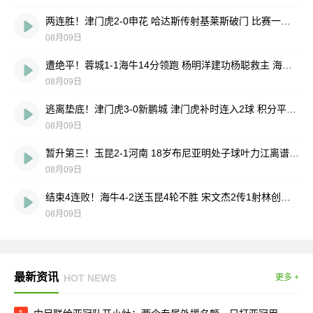
两连胜！津门虎2-0申花 哈达斯传射基莱斯破门 比赛一度暂停1小时
08月09日
遭绝平！蓉城1-1海牛14分领跑 杨明洋建功杨聪救主 海牛仍倒数第3
08月09日
逃离垫底！津门虎3-0新鹏城 津门虎补时连入2球 积分平三镇升第15
08月09日
暂升第三！玉昆2-1河南 18岁布尼亚明处子球叶力江离谱梦游送礼
08月09日
结束4连败！海牛4-2送玉昆4轮不胜 宋文杰2传1射林创益0度角破门
08月09日
最新资讯
HOT NEWS
更多 +