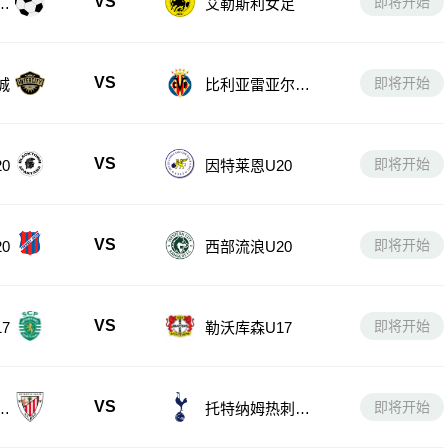
VS
即将开始
女
艾勒斯利女足
VS
即将开始
城
比利亚雷亚尔B
队
VS
即将开始
0
因特莱恩U20
VS
即将开始
0
西部流浪U20
VS
即将开始
7
勒沃库森U17
VS
即将开始
U
托特纳姆热刺U1
7