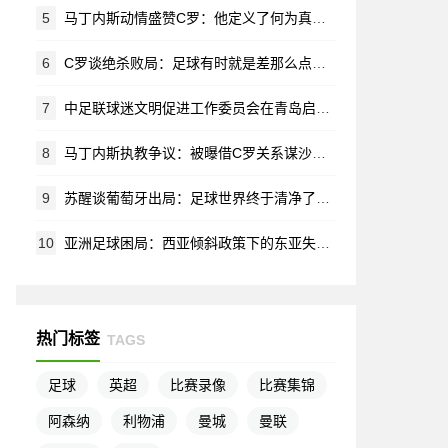
5
马丁内斯动情盛赞C罗：他定义了何为真正的榜样
6
C罗谈绝杀败局：足球有时就是差那么点运气 但这就是它的魅力所在
7
中足联球迷文明促进工作委员会在青岛启航 共筑赛场文明新生态
8
马丁内斯执教争议：被曝借C罗关系谋沙特帅位 葡萄牙全队离心离德
9
苏醒谈葡萄牙出局：足球世界终于清净了，早该结束的营销闹剧
10
亚洲足球困局：西亚倾斜政策下的东亚失落与未来出路
热门标签
TAGS
足球
英超
比赛录像
比赛集锦
阿森纳
利物浦
曼城
曼联