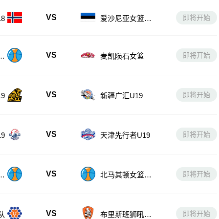
VS
即将开始
8
爱沙尼亚女篮U1
8
VS
即将开始
女
麦凯陨石女篮
VS
即将开始
9
新疆广汇U19
VS
即将开始
9
天津先行者U19
VS
即将开始
U
北马其顿女篮U1
8
VS
即将开始
队
布里斯班狮吼青