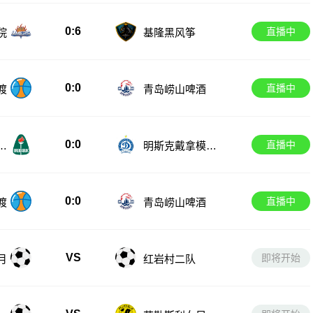
0:6
直播中
院
基隆黑风筝
0:0
直播中
渡
青岛崂山啤酒
0:0
直播中
女
明斯克戴拿模女
足
0:0
直播中
渡
青岛崂山啤酒
VS
即将开始
月
红岩村二队