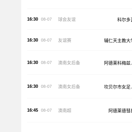
16:30
08-07
球会友谊
科尔多
16:30
08-07
友谊赛
辅仁天主教大
16:30
08-07
澳南女后备
阿德莱科梅兹
足后备队
16:30
08-07
澳南女后备
坎贝尔市女足
备队
16:45
08-07
澳南超
阿德莱德彗