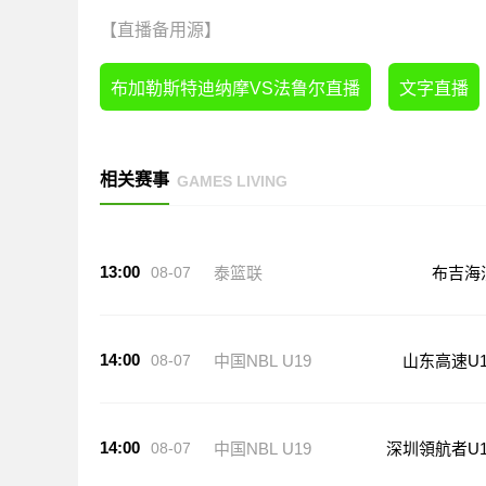
【直播备用源】
布加勒斯特迪纳摩VS法鲁尔直播
文字直播
相关赛事
GAMES LIVING
13:00
08-07
泰篮联
布吉海
14:00
08-07
中国NBL U19
山东高速U1
14:00
08-07
中国NBL U19
深圳領航者U1