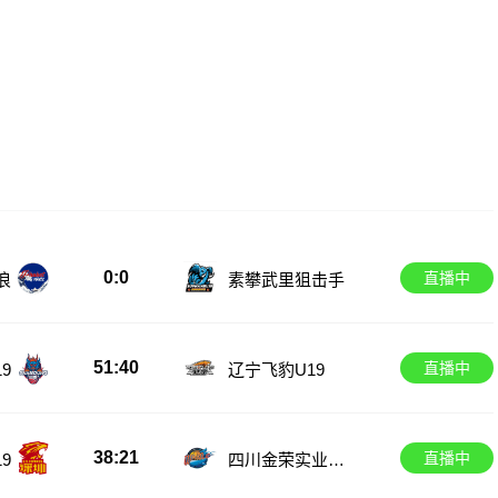
0:0
直播中
浪
素攀武里狙击手
51:40
直播中
9
辽宁飞豹U19
38:21
直播中
9
四川金荣实业U1
9