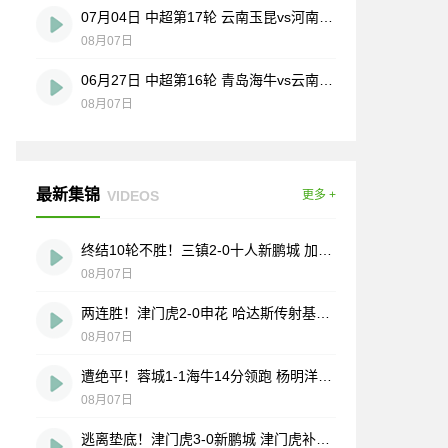
07月04日 中超第17轮 云南玉昆vs河南 全场录像
08月07日
06月27日 中超第16轮 青岛海牛vs云南玉昆 全场录像
08月07日
最新集锦
VIDEOS
更多 +
终结10轮不胜！三镇2-0十人新鹏城 加布里埃尔直红 熊继政破门
08月07日
两连胜！津门虎2-0申花 哈达斯传射基莱斯破门 比赛一度暂停1小时
08月07日
遭绝平！蓉城1-1海牛14分领跑 杨明洋建功杨聪救主 海牛仍倒数第3
08月07日
逃离垫底！津门虎3-0新鹏城 津门虎补时连入2球 积分平三镇升第15