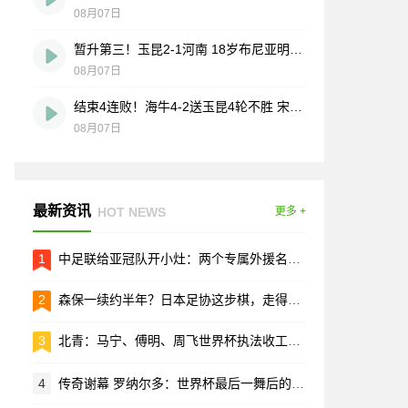
08月07日
暂升第三！玉昆2-1河南 18岁布尼亚明处子球叶力江离谱梦游送礼
08月07日
结束4连败！海牛4-2送玉昆4轮不胜 宋文杰2传1射林创益0度角破门
08月07日
最新资讯
HOT NEWS
更多 +
1
中足联给亚冠队开小灶：两个专属外援名额，只打亚冠用
2
森保一续约半年？日本足协这步棋，走得有点急
3
北青：马宁、傅明、周飞世界杯执法收工，这趟没白跑
4
传奇谢幕 罗纳尔多：世界杯最后一舞后的人生选择题